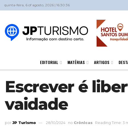
quinta-feira, 6 of agosto, 2026 | 16:30:36
EDITORIAL
MATÉRIAS
ARTIGOS
DEST
Escrever é libe
vaidade
por
JP Turismo
28/10/2024
no
Crônicas
Reading Time: 3 