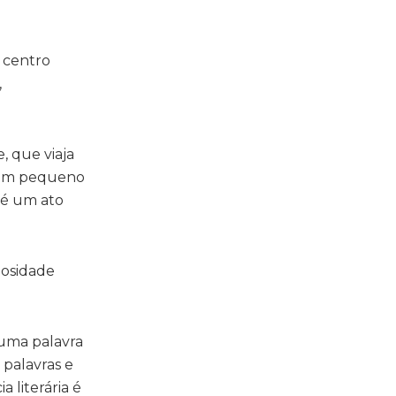
o centro
,
, que viaja
, um pequeno
o é um ato
iosidade
 uma palavra
 palavras e
a literária é