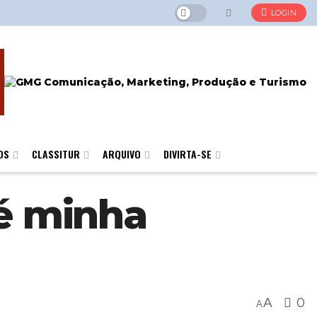
LOGIN
OS
CLASSITUR
ARQUIVO
DIVIRTA-SE
 é minha
A
0
A