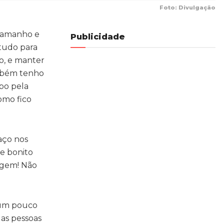
Foto: Divulgação
 tamanho e
Publicidade
 tudo para
o, e manter
ambém tenho
po pela
omo fico
aço nos
 e bonito
agem! Não
o um pouco
as pessoas