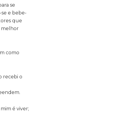
para se
e-se e bebe-
itores que
a melhor
bem como
 recebi o
reendem.
 mim é viver;