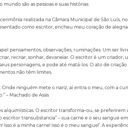
undo são as pessoas e suas histórias.
 cerimônia realizada na Câmara Municipal de São Luís, n
presentado como escritor, encheu meu coração de alegria
apel pensamentos, observações, ruminações. Um ser livre
iar, recriar, sonhar, devaneiar. O escritor é um criador
s seus personagens, e pode até matá-los. O ato de criaçã
samentos não têm limites.
. Onde ninguém mete o nariz, aí entra o meu, com a cur
.” – Machado de Assis
 alquimísticas. O escritor transforma–ou, se preferirem
o escritor transubstancia” – sua carne e o seu sangue em
 Isso é a minha carne! Isso é o meu sangue!’. A experiênci