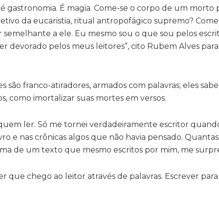
 é gastronomia. É magia. Come-se o corpo de um morto 
bjetivo da eucaristia, ritual antropofágico supremo? Com
car semelhante a ele. Eu mesmo sou o que sou pelos escr
ser devorado pelos meus leitores”, cito Rubem Alves par
es são franco-atiradores, armados com palavras; eles sa
os, como imortalizar suas mortes em versos.
quem ler. Só me tornei verdadeiramente escritor quando
ivro e nas crônicas algos que não havia pensado. Quantas
cima de um texto que mesmo escritos por mim, me surp
r que chego ao leitor através de palavras. Escrever para