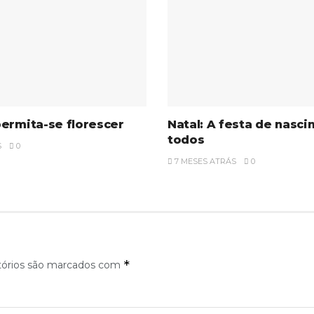
ermita-se florescer
Natal: A festa de nasc
todos
S
0
7 MESES ATRÁS
0
*
tórios são marcados com