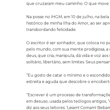
que cruzaram meu caminho. O que move o m
Na posse no IHGM, em 10 de julho, na bela
histórico de minha Ilha do Amor, ao ser a
transbordando felicidade.
O escritor é ser sonhador, que coloca no p
pelo mundo, com sua mente prodigiosa, a cr
deus, que cria, manipula, dá vida e voz ao
solitário, libertário, sem limites. Seus pen
“Eu gosto de catar o mínimo e o escondido
estreita e aguda que descobre o encoberto
“Escrever é um processo de transformações
em desuso, usada pelos teólogos antigos, “
diz aos seus leitores: ‘Leiam! Comam! Bebam!