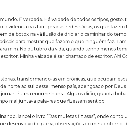
 mundo. É verdade. Há vaidade de todos os tipos, gosto,
m evidência nas famigeradas redes sócias; os que fazem
opem de botox na vã ilusão de driblar o caminhar do temp
 radicais para mostrar que fazem o que ninguém faz. T
ara mim. No outubro da vida, quando tenho menos tem
 escritor. Minha vaidade é ser chamado de escritor. Ah! C
estórias, transformando-as em crônicas, que ocupam esp
es de norte ao sul desse imenso país, abençoado por Deus
 jornais é uma enorme honra. Alguns dirão, quanta bob
po mal juntava palavras que fizessem sentido.
ndo, lancei o livro “Das muletas fiz asas”, onde cont
ue desenvolvi do que vi, observações do meu entorno; d