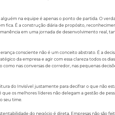
alguém na equipe é apenas o ponto de partida. O verd
 fica. É a construção diária de propósito, reconhecime
ermanência em uma jornada de desenvolvimento real, tan
liderança consciente não é um conceito abstrato. É a deci
atégico da empresa e agir com essa clareza todos os dia
ção como nas conversas de corredor, nas pequenas decis
tura do Invisível justamente para decifrar o que não está
i é que os melhores líderes não delegam a gestão de pess
o seu time.
tentabilidade do negócio é direta. Empresas não são fei