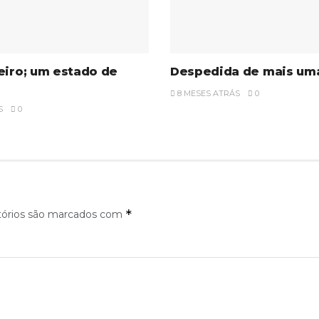
eiro; um estado de
Despedida de mais uma
8 MESES ATRÁS
0
S
0
*
tórios são marcados com