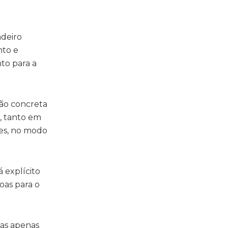
adeiro
nto e
to para a
são concreta
s, tanto em
ões, no modo
 explícito
oas para o
tas apenas