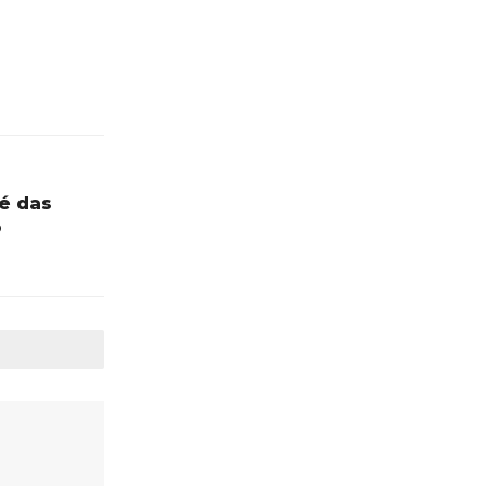
é das
o