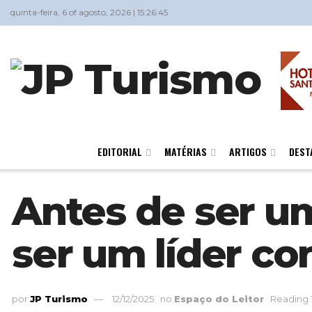
quinta-feira, 6 of agosto, 2026 | 15:26:45
EDITORIAL
MATÉRIAS
ARTIGOS
DEST
Antes de ser um
ser um líder co
por
JP Turismo
12/12/2025
no
Espaço do Leitor
Reading 