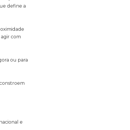
ue define a
proximidade
 agir com
gora ou para
e constroem
nacional e