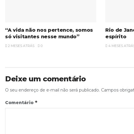
“A vida não nos pertence, somos
Rio de Jan
só visitantes nesse mundo”
espírito
2 MESES ATRÁS
0
4 MESES ATRÁ
Deixe um comentário
O seu endereço de e-mail não será publicado.
Campos obriga
*
Comentário