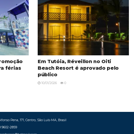
promoção
Em Tutóia, Réveillon no Oiti
ra férias
Beach Resort é aprovado pelo
público
10/01/2026
0
fonso Pena, 171, Centro, São Luís-MA, Brasil
8 9602-2859