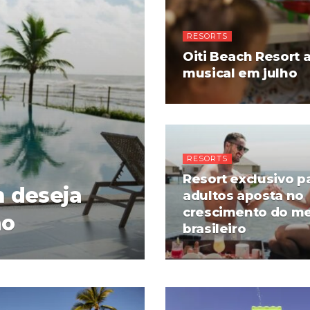
RESORTS
Oiti Beach Resort 
musical em julho
RESORTS
Resort exclusivo p
 deseja
adultos aposta no
crescimento do m
no
brasileiro