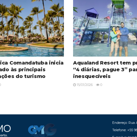
ica Comandatuba inicia
Aqualand Resort tem 
ado às principais
“4 diárias, pague 3” pa
ações do turismo
inesquecíveis
0
15/01/2026
0
Endereço: Rua A
Telefone: +55 9