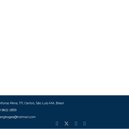
fonso Pena, 171, Centro, São Luís-MA, Brasil
8 9602-2859
bergbogea@hotmail.com