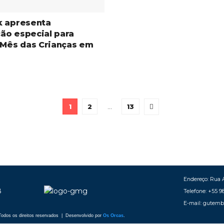
k apresenta
ão especial para
 Mês das Crianças em
1
2
…
13
Endereço: Rua A
Telefone: +55 9
E-mail: gutem
odos os direitos reservados | Desenvolvido por
Os Orcas
.