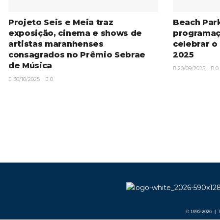
Projeto Seis e Meia traz
Beach Par
exposição, cinema e shows de
programaç
artistas maranhenses
celebrar o
consagrados no Prêmio Sebrae
2025
de Música
20/09/2025
0
30/10/2025
0
© 1995-2026 | T