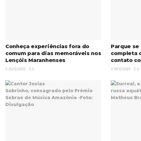
Conheça experiências fora do
Parque se
comum para dias memoráveis nos
completa d
Lençóis Maranhenses
contato c
20/12/2025
0
19/12/2025
0