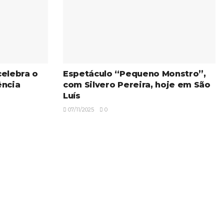
celebra o
Espetáculo “Pequeno Monstro”,
ência
com Silvero Pereira, hoje em São
Luís
07/11/2025
0