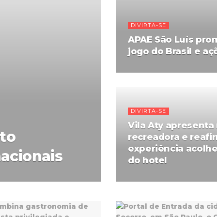
DIVIRTA-SE
APAE São Luís prom
jogo do Brasil e aç
DIVIRTA-SE
Vila Aty apresenta
to
recreadora e reafi
experiência acolh
acionais
do hotel