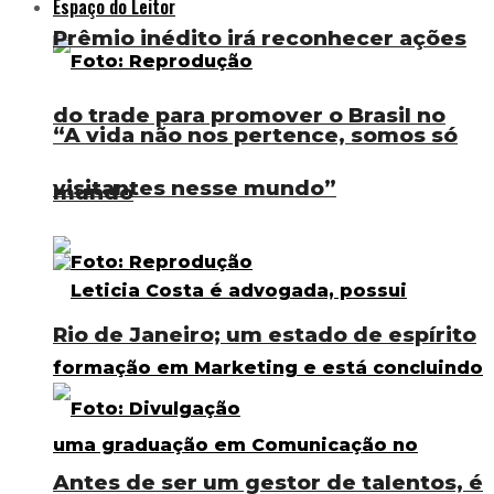
Espaço do Leitor
Prêmio inédito irá reconhecer ações
do trade para promover o Brasil no
“A vida não nos pertence, somos só
visitantes nesse mundo”
mundo
Rio de Janeiro; um estado de espírito
Antes de ser um gestor de talentos, é