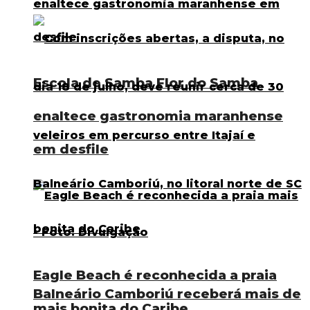
Escola de Samba Flor do Samba
enaltece gastronomia maranhense
em desfile
Eagle Beach é reconhecida a praia
Balneário Camboriú receberá mais de
mais bonita do Caribe