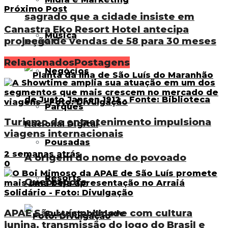
Próximo Post
sagrado que a cidade insiste em
Canastra Eko Resort Hotel antecipa
Música
negar
projeção de vendas de 58 para 30 meses
Relacionados
Postagens
Negócios
Parques
Turismo de entretenimento impulsiona
viagens internacionais
Pousadas
2 semanas atrás
A origem do nome do povoado
0
Resorts
Quebrapote
APAE São Luís promove com cultura
Sustentabilidade
junina, transmissão do jogo do Brasil e