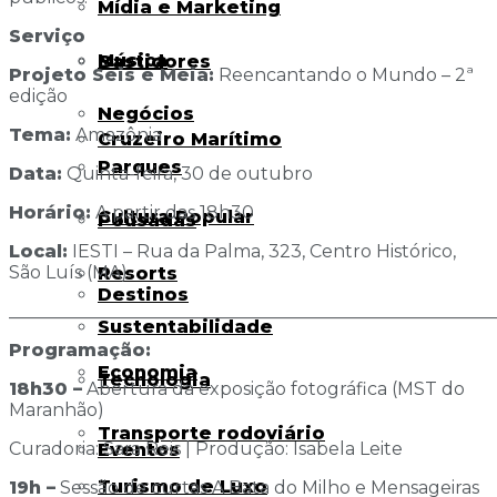
Mídia e Marketing
Serviço
Música
Bastidores
Projeto Seis e Meia:
Reencantando o Mundo – 2ª
edição
Negócios
Tema:
Amazônia
Cruzeiro Marítimo
Parques
Data:
Quinta-feira, 30 de outubro
Horário:
A partir das 18h30
Cultura Popular
Pousadas
Local:
IESTI – Rua da Palma, 323, Centro Histórico,
São Luís (MA)
Resorts
Destinos
______________________________________________________
Sustentabilidade
Programação:
Economia
Tecnologia
18h30 –
Abertura da exposição fotográfica (MST do
Maranhão)
Transporte rodoviário
Curadoria: Sara Reis | Produção: Isabela Leite
Eventos
Turismo de Luxo
19h –
Sessão de curtas A Bata do Milho e Mensageiras