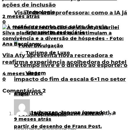
ações de inclusão
Tecnologia
Visão de uma professora: como a IA já
2 meses atrás
0
está presente nas salas de aula
Transporte rodoviário
Turismo de Luxo
Vila Aty apresenta nova recreadora e
reafirma experiência acolhedora do hotel
O tempo livre e o direito ao esporte: o
Viagem
4 meses atrás
impacto do fim da escala 6×1 no setor
0
Comentários
2
esportivo
Artigos
LUIZ CARLOS SILVA PEREIRA
says:
9 meses atrás
muito legal as informações