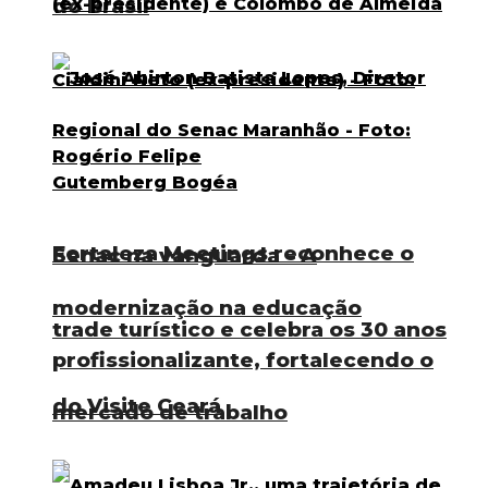
do Brasil
Fortaleza Meetings reconhece o
Senac na vanguarda – A
modernização na educação
trade turístico e celebra os 30 anos
profissionalizante, fortalecendo o
do Visite Ceará
mercado de trabalho