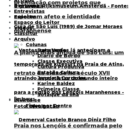
Artigos
premiação com projetos que
Destaques
Entrevistas
celebram afeto e identidade
Esporte
Espaço do Leitor
Vídeos
maranhense
Classitur
Arquivo
Colunas
Data Venia
A planta mais antiga de São Luís: um
Diário de Bordo
Classe Executiva
Cultura Produtiva
retrato da cidade no século XVII
Estação Cultura
Janela & Corredor
Karine Baldez
Primeira Classe
Sotaque da Ilha
Destaques
Divirta-se
Fique por Dentro
Praia nos Lençóis é confirmada pelo