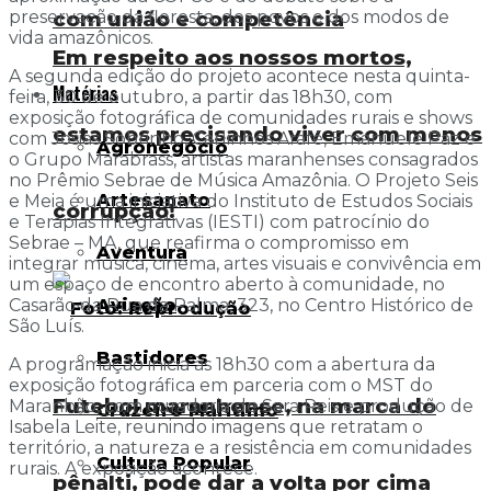
com união e competência
preservação da floresta, dos povos e dos modos de
vida amazônicos.
Em respeito aos nossos mortos,
A segunda edição do projeto acontece nesta quinta-
Matérias
feira, 30 de outubro, a partir das 18h30, com
exposição fotográfica de comunidades rurais e shows
estamos precisando viver com menos
com Josias Sobrinho, Carlinhos Arafé, Emanuele Paz e
Agronegócio
o Grupo Marabrass, artistas maranhenses consagrados
no Prêmio Sebrae de Música Amazônia. O Projeto Seis
Artesanato
e Meia é uma iniciativa do Instituto de Estudos Sociais
corrupção!
e Terapias Integrativas (IESTI) com patrocínio do
Sebrae – MA, que reafirma o compromisso em
Aventura
integrar música, cinema, artes visuais e convivência em
um espaço de encontro aberto à comunidade, no
Aviação
Casarão da Rua da Palma, 323, no Centro Histórico de
São Luís.
Bastidores
A programação inicia às 18h30 com a abertura da
exposição fotográfica em parceria com o MST do
Futebol maranhense, na marca do
Maranhão, com curadoria de Sara Reis e produção de
Cruzeiro Marítimo
Isabela Leite, reunindo imagens que retratam o
território, a natureza e a resistência em comunidades
Cultura Popular
rurais. A exposição acontece.
pênalti, pode dar a volta por cima