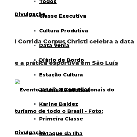
Todos
Classe Executiva
Cultura Produtiva
I Corrida Corpus Christi celebra a data
Data Venia
Diário de Bordo
e a prática esportiva em São Luís
Estação Cultura
Janela & Corredor
Karine Baldez
Primeira Classe
Sotaque da Ilha