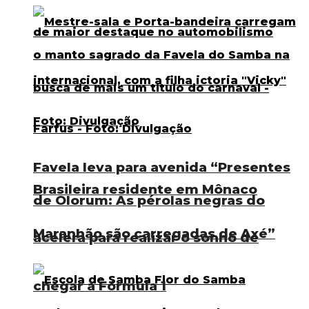
Favela leva para avenida “Presentes
Brasileira residente em Mônaco
de Olorum: As pérolas negras do
Maranhão são carregadas de Axé”
acelera para realizar o sonho de
chegar à Fórmula 1