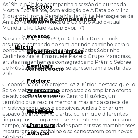
Às 19h, o público acompanha a sessão de curtas da
Destinos
Mostra Ecofalante, com exibição de A Bata do Milho
(Eduardo Liron e Renata Mattar, 16’) e Mensageiras da
com união e competência
Economia
Amazônia (Joana Moncau e Coletivo Audiovisual
Munduruku Daje Kapap Eypi, 17’).
Eventos
Na sequência, às 19h30, o DJ Pedro Dread Lock
assume o comando do som, abrindo caminho para o
Matérias
ponto alto da noite: os shows de Josias Sobrinho,
Experiências únicas
Carlinhos Arafé, Emanuele Paz e o Grupo Marabrass,
artistas maranhenses consagrados no Prêmio Sebrae
Festivais
de Música Amazônia, que se apresentam a partir das
Agronegócio
20h.
Folclore
O coordenador do projeto, Aziz Júnior, destaca que “o
Artesanato
Seis e Meia nasce com a proposta de ampliar a oferta
Gastronomia
de atividades culturais no Centro Histórico, um
território que respira memória, mas ainda carece de
iniciativas regulares e acessíveis. A ideia é criar um
Hotelaria
Aventura
espaço de intercâmbio artístico, em que diferentes
linguagens dialoguem e se encontrem, e, ao mesmo
Literatura
tempo, abrir oportunidades para artistas maranhenses
mostrarem seu trabalho e se conectarem com novos
Aviação
públicos.”