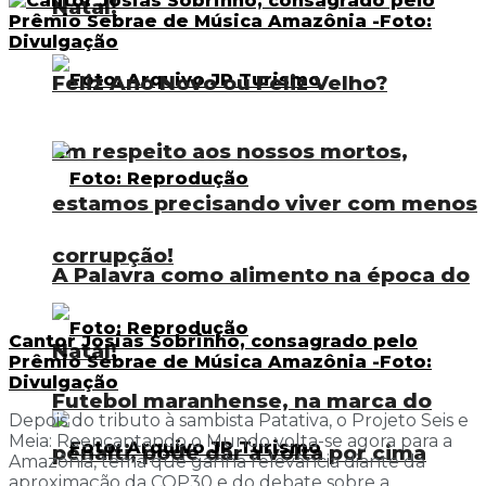
Natal!
Feliz Ano Novo ou Feliz Velho?
Em respeito aos nossos mortos,
estamos precisando viver com menos
corrupção!
A Palavra como alimento na época do
Cantor Josias Sobrinho, consagrado pelo
Natal!
Prêmio Sebrae de Música Amazônia -Foto:
Divulgação
Futebol maranhense, na marca do
Depois do tributo à sambista Patativa, o Projeto Seis e
Meia: Reencantando o Mundo volta-se agora para a
pênalti, pode dar a volta por cima
Amazônia, tema que ganha relevância diante da
aproximação da COP30 e do debate sobre a