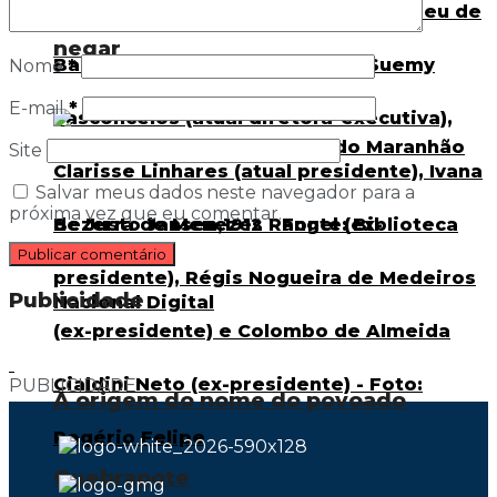
negar
Nome
*
E-mail
*
Site
Salvar meus dados neste navegador para a
próxima vez que eu comentar.
Publicidade
PUBLICIDADE
A origem do nome do povoado
Quebrapote