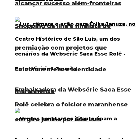
alcançar sucesso além-fronteiras
Shopping da Ilha é finalista de
premiação com projetos que
celebram afeto e identidade
Embaixadora da Websérie Saca Esse
maranhense
Rolê celebra o folclore maranhense
em giro junino por São Luís