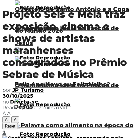
O festejo de Santo Antônio e a Copa
Projeto Seis e Meia traz
exposição, cinema e
O humanismo ideal na Páscoa de
do Mundo 2026
shows de artistas
Jesus
maranhenses
consagrados no Prêmio
Sebrae de Música
Feliz Ano Novo ou Feliz Velho?
O humanismo ideal na Páscoa de
por
JP Turismo
30/10/2025
no
Divirta-se
Jesus
Reading Time: 2 mins read
A
A
A
A
A Palavra como alimento na época do
Reset
2