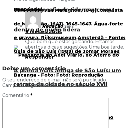
O maior desafio da liderança mora
Responder
Redação
says:
dentro de quem lidera
9 meses atrás
Que bom que estás gostando. Estamos
abertos a dicas e sugestões. Uma boa tarde.
Responder
Deixe um comentário
A planta mais antiga de São Luís: um
O seu endereço de e-mail não será publicado.
retrato da cidade no século XVII
Campos obrigatórios são marcados com
*
Comentário
*
Passarela em São Luís: o espaço
Destaques
sagrado que a cidade insiste em