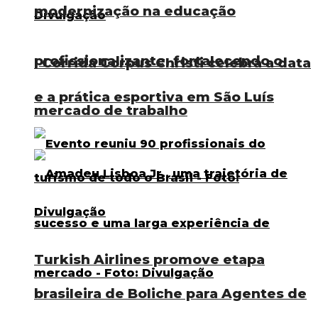
modernização na educação
profissionalizante, fortalecendo o
I Corrida Corpus Christi celebra a data
e a prática esportiva em São Luís
mercado de trabalho
Turkish Airlines promove etapa
brasileira de Boliche para Agentes de