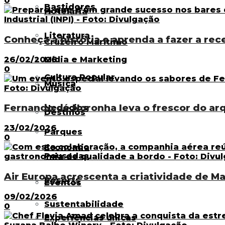
0
Bastidores
Hotelaria
Literatura
Conheça a história e aprenda a fazer a rece
Cruzeiro Marítimo
Mídia e Marketing
26/02/2026
0
Cultura Popular
Música
Fernando de Noronha leva o frescor do arq
Negócios
Destinos
23/02/2026
Parques
0
Economia
Pousadas
Air Europa acrescenta a criatividade de Ma
Resorts
Eventos
09/02/2026
Sustentabilidade
0
Experiências únicas