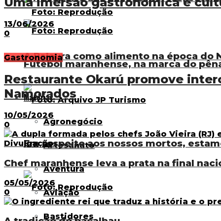
Uma imersão gastronômica e cult
13/06/2026
0
A Palavra como alimento na época do N
Gastronomia
Futebol maranhense, na marca do pênal
Restaurante Okarú promove inter
Namorados
Matérias
10/05/2026
Agronegócio
0
Em respeito aos nossos mortos, estam
Artesanato
Chef maranhense leva a prata na final naci
Aventura
05/05/2026
0
Aviação
Bastidores
A tradição do bacalhau