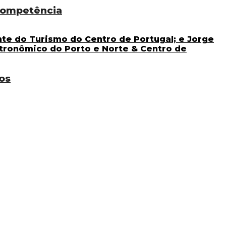
 competência
os