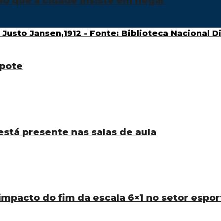
do que a cidade insiste em negar
pote
está presente nas salas de aula
 impacto do fim da escala 6×1 no setor espor