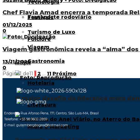
Tecnologia
Chef Flavia Amad encerra a temporada Rel
Transporte rodoviário
Festivais
01/12/2025
0
Turismo de Luxo
Folclore
Viagem
Viagem gastronômica revela a “alma” dos 
Gastronomia
Artigos
13/11/2025
0
Página1 de11
1
2
…
11
Próximo
Hotelaria
O maior desafio da liderança mora den
Literatura
Endereço: Rua Afonso Pena, 171, Centro, São Luís-MA, Brasil
Telefone: +55 98 9602-2859
E-mail: gutembergbogea@hotmail.com
Mídia e Marketing