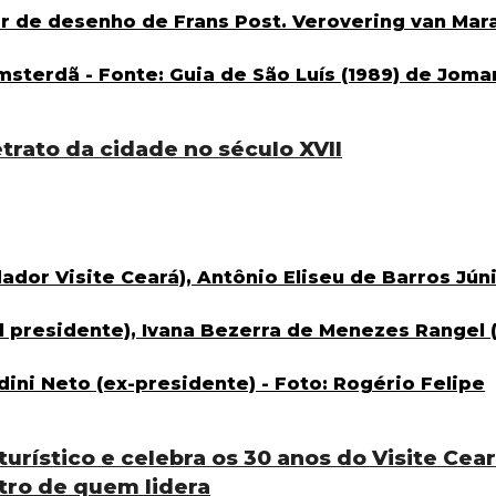
etrato da cidade no século XVII
urístico e celebra os 30 anos do Visite Cea
tro de quem lidera