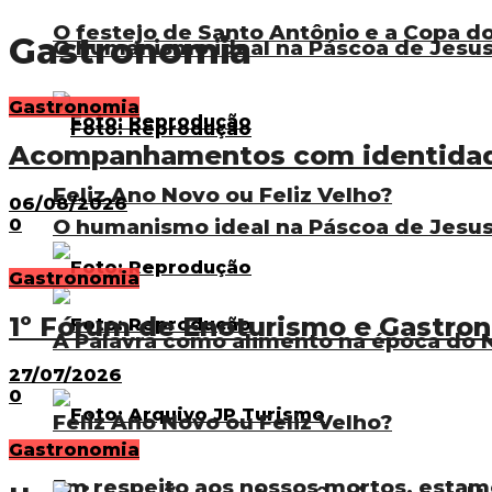
O festejo de Santo Antônio e a Copa 
Gastronomia
O humanismo ideal na Páscoa de Jesu
Gastronomia
Acompanhamentos com identidade
Feliz Ano Novo ou Feliz Velho?
06/08/2026
0
O humanismo ideal na Páscoa de Jesu
Gastronomia
1º Fórum de Enoturismo e Gastro
A Palavra como alimento na época do N
27/07/2026
0
Feliz Ano Novo ou Feliz Velho?
Gastronomia
Em respeito aos nossos mortos, estam