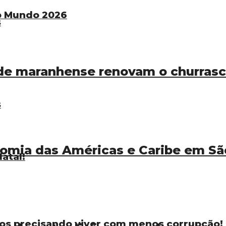
do Mundo 2026
s
 maranhense renovam o churrasco
s
nomia das Américas e Caribe em Sã
atal!
os precisando viver com menos corrupção!