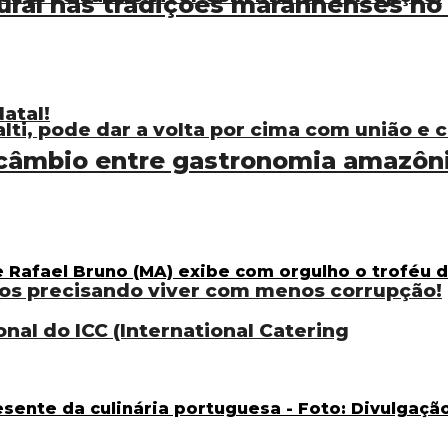
ural nas tradições maranhenses no
atal!
ti, pode dar a volta por cima com união e
câmbio entre gastronomia amazôni
os precisando viver com menos corrupção!
onal do ICC (International Catering