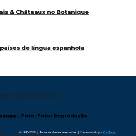
ais & Châteaux no Botanique
países de língua espanhola
tro de quem lidera
© 1995-2026 | Todos os direitos reservados | Desenvolvido por
Os Orcas
.