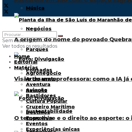
Passarela em São Luís: o espaço sagra
Música
Negócios
A origem do nome do povoado Quebra
Sem resultado
Ver todos os resultados
Parques
Home
Editorial
Matérias
Pousadas
Agronegócio
Visão de uma professora: como a IA já 
Artesanato
Aventura
Aviação
Resorts
Bastidores
Cultura Popular
Cruzeiro Marítimo
Sustentabilidade
Destinos
O tempo livre e o direito ao esporte: o
Economia
Eventos
Experiências únicas
Tecnologia