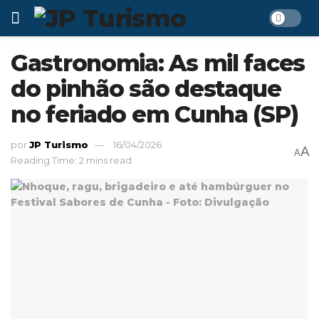
Gastronomia: As mil faces
do pinhão são destaque
no feriado em Cunha (SP)
por
JP Turismo
16/04/2026
A
A
Reading Time: 2 mins read