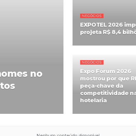
NEGÓCIOS
EXPOTEL 2026 impu
projeta R$ 8,4 bil
NEGÓCIOS
nomes no
Expo Fórum 2026
mostrou por que R
utos
peça-chave da
competitividade n
hotelaria
Nenhum conteúdo disponível