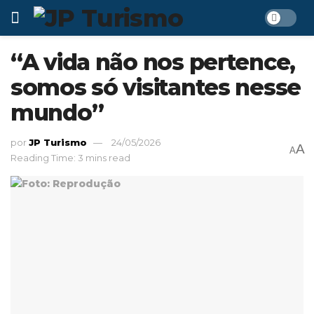
“A vida não nos pertence,
somos só visitantes nesse
mundo”
por
JP Turismo
24/05/2026
A
A
Reading Time: 3 mins read