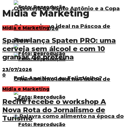
O festejo de Santo Antônio e a Copa
Mídia e Marketing
O humanismo ideal na Páscoa de
do Mundo 2026
Mídia e Marketing
Spaten lança Spaten PRO: uma
Jesus
cerveja sem álcool e com 10
gramas de proteína
23/07/2026
0
Feliz Ano Novo ou Feliz Velho?
O humanismo ideal na Páscoa de
Mídia e Marketing
Jesus
Recife recebe o workshop A
Nova Rota do Jornalismo de
A Palavra como alimento na época do
Turismo