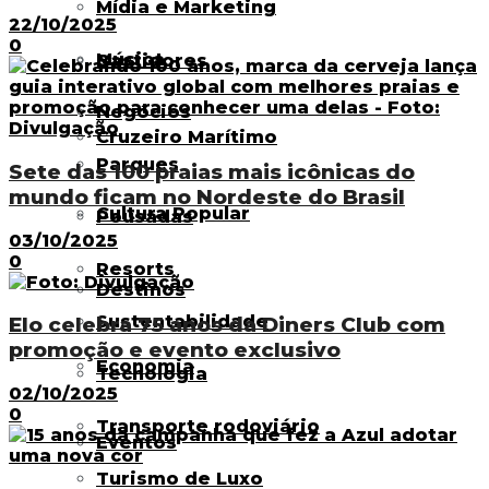
Mídia e Marketing
22/10/2025
0
Música
Bastidores
Negócios
Cruzeiro Marítimo
Parques
Sete das 100 praias mais icônicas do
mundo ficam no Nordeste do Brasil
Cultura Popular
Pousadas
03/10/2025
0
Resorts
Destinos
Sustentabilidade
Elo celebra 75 anos da Diners Club com
promoção e evento exclusivo
Economia
Tecnologia
02/10/2025
0
Transporte rodoviário
Eventos
Turismo de Luxo