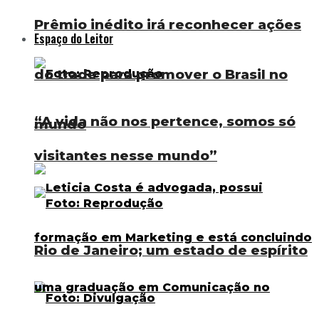
Prêmio inédito irá reconhecer ações
Espaço do Leitor
do trade para promover o Brasil no
“A vida não nos pertence, somos só
mundo
visitantes nesse mundo”
Rio de Janeiro; um estado de espírito