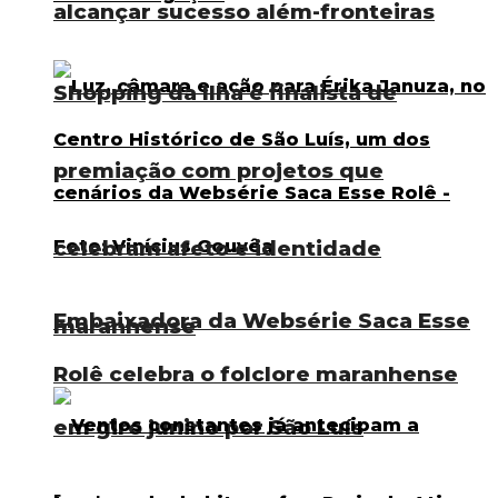
alcançar sucesso além-fronteiras
Shopping da Ilha é finalista de
premiação com projetos que
celebram afeto e identidade
Embaixadora da Websérie Saca Esse
maranhense
Rolê celebra o folclore maranhense
em giro junino por São Luís