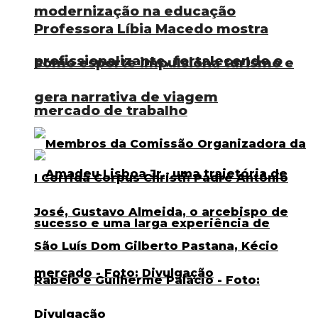
modernização na educação
Professora Líbia Macedo mostra
profissionalizante, fortalecendo o
como esporte impulsiona turismo e
gera narrativa de viagem
mercado de trabalho