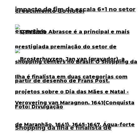
impacto do fim da escala 6×1 no setor
crescimento do hotel
esportivo
Shopping da Ilha é finalista de