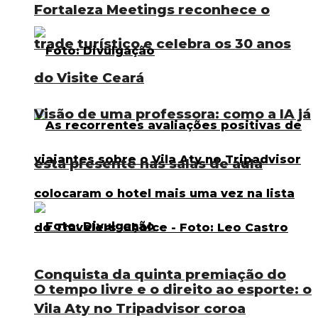
Fortaleza Meetings reconhece o
trade turístico e celebra os 30 anos
do Visite Ceará
Visão de uma professora: como a IA já
está presente nas salas de aula
Conquista da quinta premiação do
O tempo livre e o direito ao esporte: o
Vila Aty no Tripadvisor coroa