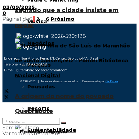
03/09/2025
sagrado que a cidade insiste em
0
Página1 de6
1
2
…
6
Próximo
Música
negar
Negócios
Endereço: Rua Afonso Pena, 171, Centro, São Luís-MA, Brasil
Parques
Telefone: +55 98 9602-2859
E-mail: gutembergbogea@hotmail.com
© 1995-2026 | Todos os direitos reservados | Desenvolvido por
Os Orcas
.
Pousadas
A origem do nome do povoado
Resorts
Quebrapote
Sem resultado
Sustentabilidade
Ver todos os resultados