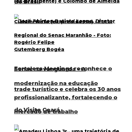
do Brasil
Fortaleza Meetings reconhece o
Senac na vanguarda – A
modernização na educação
trade turístico e celebra os 30 anos
profissionalizante, fortalecendo o
do Visite Ceará
mercado de trabalho