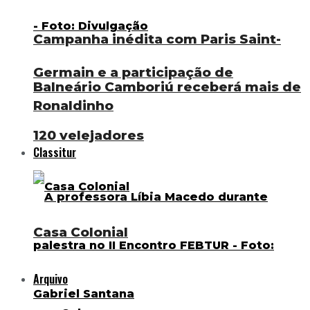
Campanha inédita com Paris Saint-
Germain e a participação de
Balneário Camboriú receberá mais de
Ronaldinho
120 velejadores
Classitur
Casa Colonial
Arquivo