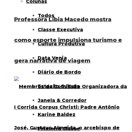
Colunas
Todos
Professora Líbia Macedo mostra
Classe Executiva
como esporte impulsiona turismo e
Cultura Produtiva
Data Venia
gera narrativa de viagem
Diário de Bordo
Estação Cultura
Janela & Corredor
Karine Baldez
Primeira Classe