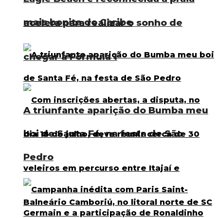
mais bonita do Caribe
acelera para realizar o sonho de
chegar à Fórmula 1
A triunfante aparição do Bumba meu
boi de Santa Fé, na festa de São
Pedro