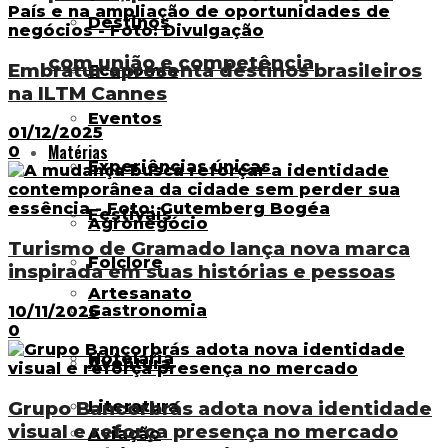
Destinos
com união e competência
Embratur apresenta destinos brasileiros
Economia
na ILTM Cannes
Eventos
01/12/2025
Matérias
0
Experiências únicas
Festivais
Agronegócio
Turismo de Gramado lança nova marca
Folclore
inspirada em suas histórias e pessoas
Artesanato
Gastronomia
10/11/2025
0
Hotelaria
Aventura
Grupo Bancorbrás adota nova identidade
Literatura
visual e reforça presença no mercado
Aviação