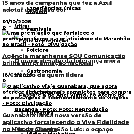
15 anos da campanha que fez a Azul
Experiências únicas
adotar uma nova cor
Viagem
01/10/2025
Artigos
0
Festivais
Folclore
Agência maranhense SOU Comunicação
O maior desafio da liderança mora
brilha em premiação nacional
Gastronomia
dentro de quem lidera
18/09/2025
0
Hotelaria
Literatura
Guanabara lança nova versão de
aplicativo fortalecendo o Viva Fidelidade
no Mês do Cliente
Passarela em São Luís: o espaço
Mídia e Marketing