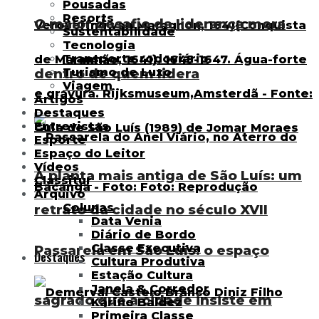
Pousadas
Resorts
O maior desafio da liderança mora
Sustentabilidade
Tecnologia
Transporte rodoviário
Turismo de Luxo
dentro de quem lidera
Viagem
Artigos
Destaques
Entrevistas
Esporte
Espaço do Leitor
Vídeos
A planta mais antiga de São Luís: um
Classitur
Arquivo
Colunas
retrato da cidade no século XVII
Data Venia
Diário de Bordo
Classe Executiva
Passarela em São Luís: o espaço
Destaques
Cultura Produtiva
Estação Cultura
Janela & Corredor
sagrado que a cidade insiste em
Karine Baldez
Primeira Classe