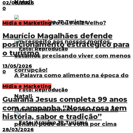
Natal!
02/06/2026
0
Feliz Ano Novo ou Feliz Velho?
Mídia e Marketing
Maurício Magalhães defende
Em respeito aos nossos mortos,
posicionamento estratégico para
o turismo
estamos precisando viver com menos
13/05/2026
corrupção!
0
A Palavra como alimento na época do
Mídia e Marketing
Natal!
Guaraná Jesus completa 99 anos
com campanha “Nosso rosa tem
Futebol maranhense, na marca do
história, sabor e tradição”
pênalti, pode dar a volta por cima
28/03/2026