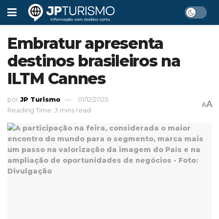
Embratur apresenta
destinos brasileiros na
ILTM Cannes
por
JP Turismo
01/12/2025
A
A
Reading Time: 3 mins read