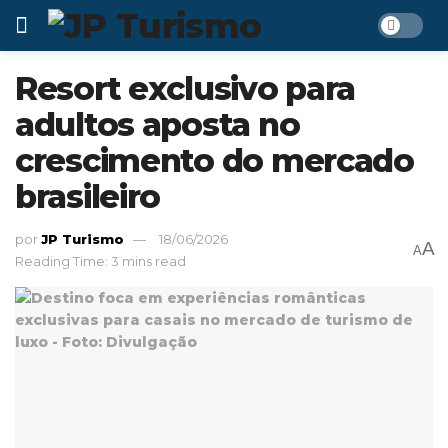
Resort exclusivo para
adultos aposta no
crescimento do mercado
brasileiro
por
JP Turismo
18/06/2026
A
A
Reading Time: 3 mins read