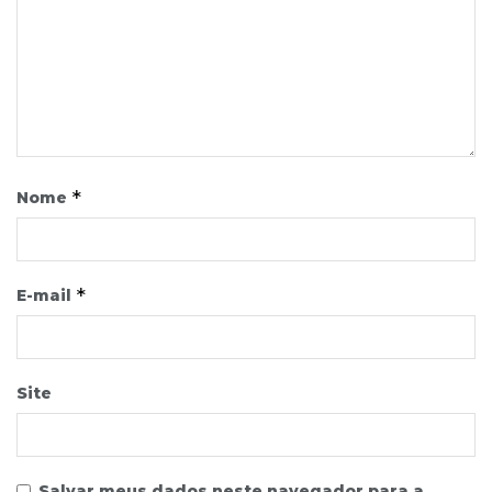
*
Nome
*
E-mail
Site
Salvar meus dados neste navegador para a