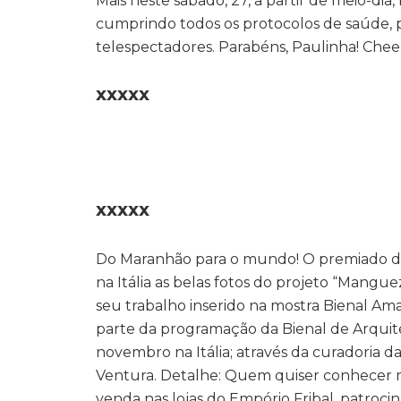
Mais neste sábado, 27, a partir de meio-dia
cumprindo todos os protocolos de saúde, p
telespectadores. Parabéns, Paulinha! Cheer
XXXXX
XXXXX
Do Maranhão para o mundo! O premiado des
na Itália as belas fotos do projeto “Manguez
seu trabalho inserido na mostra Bienal Am
parte da programação da Bienal de Arquit
novembro na Itália; através da curadoria 
Ventura. Detalhe: Quem quiser conhecer m
venda nas lojas do Empório Fribal, patroci