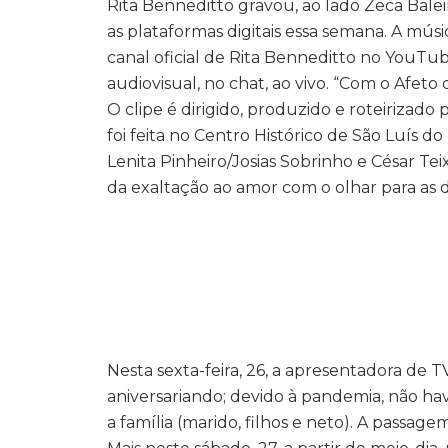
Rita Benneditto gravou, ao lado Zeca Bale
as plataformas digitais essa semana. A músi
canal oficial de Rita Benneditto no YouTub
audiovisual, no chat, ao vivo. “Com o Afet
O clipe é dirigido, produzido e roteirizado 
foi feita no Centro Histórico de São Luís d
Lenita Pinheiro/Josias Sobrinho e César Teix
da exaltação ao amor com o olhar para as 
Nesta sexta-feira, 26, a apresentadora de 
aniversariando; devido à pandemia, não h
a família (marido, filhos e neto). A pass