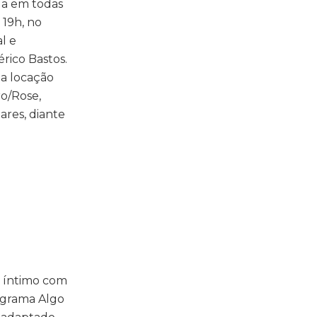
da em todas
 19h, no
l e
rico Bastos.
da locação
ro/Rose,
ares, diante
o íntimo com
ograma Algo