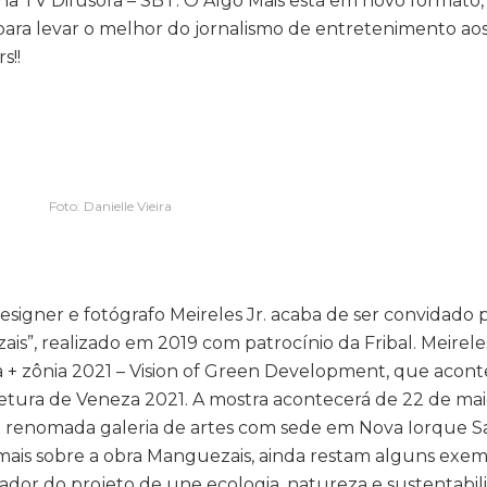
, na TV Difusora – SBT. O Algo Mais está em novo formato
ara levar o melhor do jornalismo de entretenimento ao
s!!
Foto: Danielle Vieira
igner e fotógrafo Meireles Jr. acaba de ser convidado 
ais”, realizado em 2019 com patrocínio da Fribal. Meireles
a + zônia 2021 – Vision of Green Development, que aco
etura de Veneza 2021. A mostra acontecerá de 22 de mai
da renomada galeria de artes com sede em Nova Iorque S
ais sobre a obra Manguezais, ainda restam alguns exem
nador do projeto de une ecologia, natureza e sustentabi