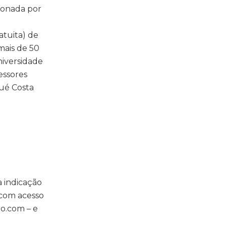
cionada por
tuita) de
mais de 50
niversidade
essores
ué Costa
a indicação
 com acesso
lo.com – e