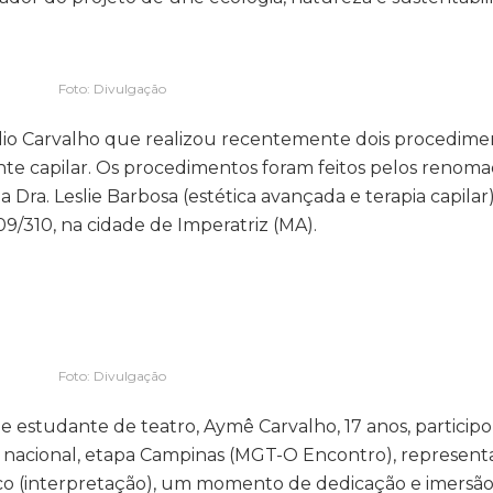
Foto: Divulgação
áudio Carvalho que realizou recentemente dois procedime
nte capilar. Os procedimentos foram feitos pelos renoma
a Dra. Leslie Barbosa (estética avançada e terapia capilar)
309/310, na cidade de Imperatriz (MA).
Foto: Divulgação
 e estudante de teatro, Aymê Carvalho, 17 anos, partici
l nacional, etapa Campinas (MGT-O Encontro), represent
nco (interpretação), um momento de dedicação e imersã