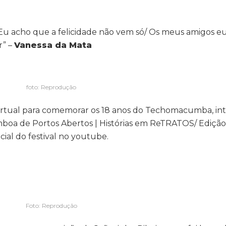
Eu acho que a felicidade não vem só/ Os meus amigos eu
r” –
Vanessa da Mata
foto: Reprodução
 virtual para comemorar os 18 anos do Techomacumba, in
boa de Portos Abertos | Histórias em ReTRATOS/ Edição 
cial do festival no youtube.
Foto: Reprodução