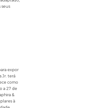
, adaptado,
s seus
para expor
 Jr. terá
ntece como
o a 27 de
aphira &
plares à
lidade