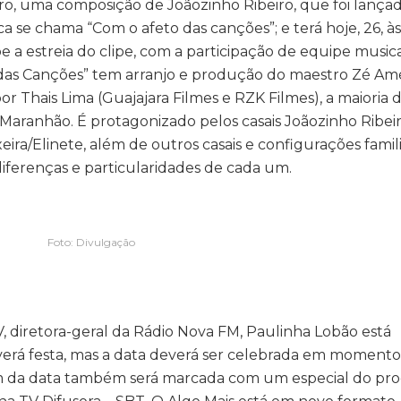
iro, uma composição de Joãozinho Ribeiro, que foi lança
ca se chama “Com o afeto das canções”; e terá hoje, 26, às
e a estreia do clipe, com a participação de equipe musica
o das Canções” tem arranjo e produção do maestro Zé Amé
por Thais Lima (Guajajara Filmes e RZK Filmes), a maioria 
o Maranhão. É protagonizado pelos casais Joãozinho Ribei
eira/Elinete, além de outros casais e configurações famili
diferenças e particularidades de cada um.
Foto: Divulgação
TV, diretora-geral da Rádio Nova FM, Paulinha Lobão está
averá festa, mas a data deverá ser celebrada em moment
agem da data também será marcada com um especial do pr