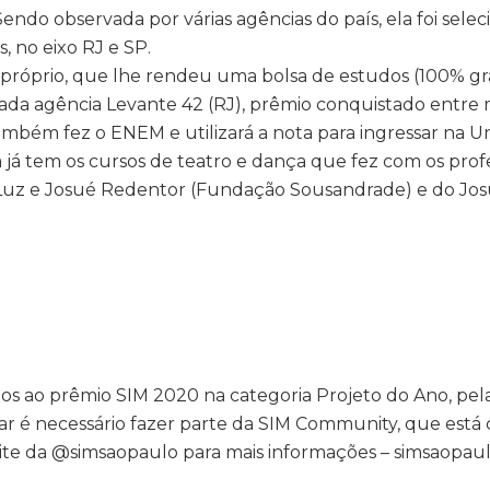
 Sendo observada por várias agências do país, ela foi sele
s, no eixo RJ e SP.
óprio, que lhe rendeu uma bolsa de estudos (100% gra
da agência Levante 42 (RJ), prêmio conquistado entre 
 também fez o ENEM e utilizará a nota para ingressar na U
 já tem os cursos de teatro e dança que fez com os prof
a Luz e Josué Redentor (Fundação Sousandrade) e do Jos
os ao prêmio SIM 2020 na categoria Projeto do Ano, pel
tar é necessário fazer parte da SIM Community, que está
 site da @simsaopaulo para mais informações – simsaopau