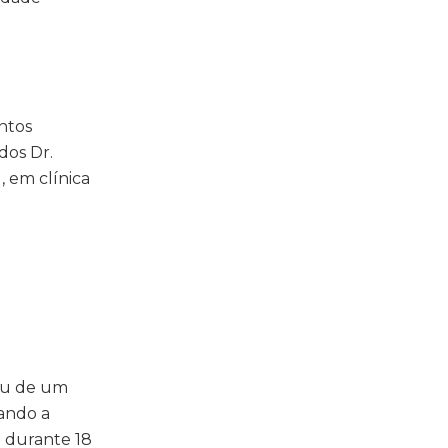
ntos
dos Dr.
, em clínica
pou de um
ando a
o durante 18