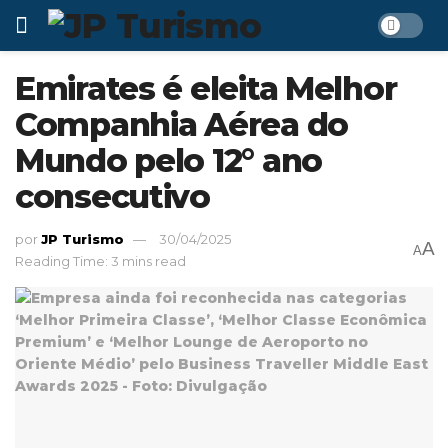
Emirates é eleita Melhor
Companhia Aérea do
Mundo pelo 12° ano
consecutivo
por
JP Turismo
30/04/2025
A
A
Reading Time: 3 mins read