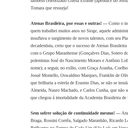
também celebrizado Guesa Errante (apêndice do Jornal
Tomara que ressurja!
Atenas Brasileira, por essas e outras! —
Como o ine
quem trabalhei muitos anos no Sioge, aquele administr
insuflava o surgimento de novos talentos, com seu P
decadentista, creio que o sucesso de Atenas Brasileir
com o Grupo Maranhense (Gonçalves Dias, Sotero dos 
polemistas José do Nascimento Moraes e Antônio Lo
nome); a seguir, no exílio, com Graça Aranha, Coelho
Josué Montello, Oswaldino Marques, Franklin de Oliv
que brilharia a estrela de Erasmo Dias, se não se ins
Almeida, Nauro Machado, e Carlos Cunha, que não seg
que chegou à imortalidade da Academia Brasileira de 
Sem sofrer solução de continuidade mesmo! —
Atu
Braga, Rossini Corrêa, Salgado Maranhão, Ricardo Leã
Brilhantes no Tempo de Cada Um (São Luís em Verso, P