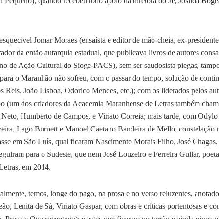
 Pequeno), quando recebeu todo apoio da diretora do JP, Josilda Bogé
squecível Jomar Moraes (ensaísta e editor de mão-cheia, ex-presiden
ador da então autarquia estadual, que publicava livros de autores cons
lano de Ação Cultural do Sioge-PACS), sem ser saudosista piegas, tamp
a para o Maranhão não sofreu, com o passar do tempo, solução de conti
Reis, João Lisboa, Odorico Mendes, etc.); com os liderados pelos aut
bo (um dos criadores da Academia Maranhense de Letras também cham
 Neto, Humberto de Campos, e Viriato Correia; mais tarde, com Odylo C
eira, Lago Burnett e Manoel Caetano Bandeira de Mello, constelação 
ulasse em São Luís, qual ficaram Nascimento Morais Filho, José Chagas
uiram para o Sudeste, que nem José Louzeiro e Ferreira Gullar, poeta 
Letras, em 2014.
almente, temos, longe do pago, na prosa e no verso reluzentes, anotad
o, Lenita de Sá, Viriato Gaspar, com obras e críticas portentosas e c
rosa e Quatrocentona); e estes que ficaram no torrão e ainda vivos pa