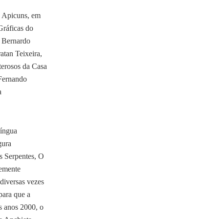
s Apicuns, em
Gráficas do
, Bernardo
tan Teixeira,
terosos da Casa
 Fernando
a
Língua
gura
as Serpentes, O
temente
 diversas vezes
para que a
os anos 2000, o