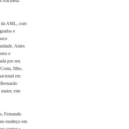
a Anchieta.
te da AML, com
agrados e
ouco
nuidade. Antes
ores e
ada por seu
osta, filho,
nacional em
, Bernardo
maior, este
os, Fernando
omo enalteço em
ra contar a