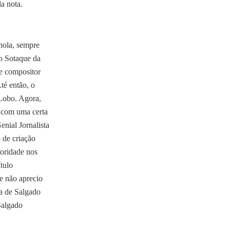
a nota.
nhola, sempre
o Sotaque da
 e compositor
té então, o
 Lobo. Agora,
, com uma certa
nial Jornalista
 de criação
toridade nos
tulo
ue não aprecio
ra de Salgado
Salgado