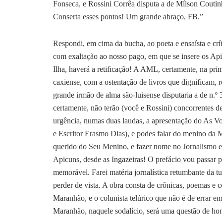
Fonseca, e Rossini Corrêa disputa a de Mílson Couti
Conserta esses pontos! Um grande abraço, FB.”
Respondi, em cima da bucha, ao poeta e ensaísta e crí
com exaltação ao nosso pago, em que se insere os Ap
Ilha, haverá a retificação! A AML, certamente, na pri
caxiense, com a ostentação de livros que dignificam, r
grande irmão de alma são-luisense disputaria a de n.º
certamente, não terão (você e Rossini) concorrentes 
urgência, numas duas laudas, a apresentação do As V
e Escritor Erasmo Dias), e podes falar do menino da 
querido do Seu Menino, e fazer nome no Jornalismo e 
Apicuns, desde as Ingazeiras! O prefácio vou passar pa
memorável. Farei matéria jornalística retumbante da t
perder de vista. A obra consta de crônicas, poemas e 
Maranhão, e o colunista telúrico que não é de errar 
Maranhão, naquele sodalício, será uma questão de honr