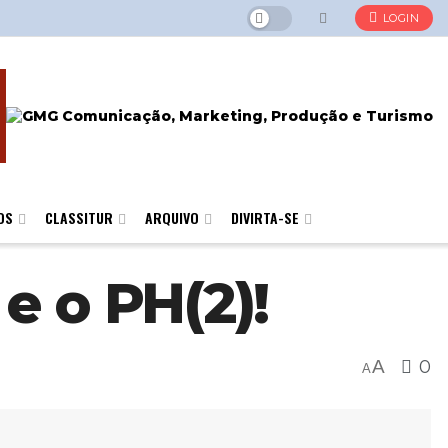
LOGIN
OS
CLASSITUR
ARQUIVO
DIVIRTA-SE
e o PH(2)!
A
0
A