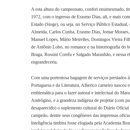
A esta altura do campeonato, conferi ensimesmado, ti
1972, com o ingresso de Erasmo Dias, ali, e mais com
Estado (Sioge), ou seja, no Serviço Público Estadual
Almeida, Carlos Cunha, Erasmo Dias, Jomar Moraes, N
Manuel Lopes, Mário Meirelles, Domingos Vieira Filh
de Antônio Lobo, no romance e na historiografia do b
Braga, Rossini Corrêa e Salgado Maranhão, e nessa e
engrandeceria.
Com uma portentosa bagagem de serviços prestados à 
Portuguesa e da Literatura, Alberico carneiro nasceu
emblemática para o fazer autoral e intelectual do Mar
Andrógino, e a grandeza indígena de projetar (com pa
desaparecido) o suplemento cultural do Diário Oficial
campeão, dentre seus congêneres das imprensas oficia
Inteligência timbira fosse elogiada pela Academia Bras