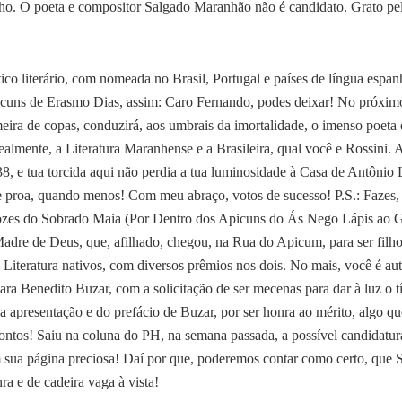
nho. O poeta e compositor Salgado Maranhão não é candidato. Grato pel
tico literário, com nomeada no Brasil, Portugal e países de língua espa
icuns de Erasmo Dias, assim: Caro Fernando, podes deixar! No próxim
meira de copas, conduzirá, aos umbrais da imortalidade, o imenso poeta
ealmente, a Literatura Maranhense e a Brasileira, qual você e Rossini. A
 38, e tua torcida aqui não perdia a tua luminosidade à Casa de Antônio
de proa, quando menos! Com meu abraço, votos de sucesso! P.S.: Fazes
ozes do Sobrado Maia (Por Dentro dos Apicuns do Ás Nego Lápis ao Ge
Madre de Deus, que, afilhado, chegou, na Rua do Apicum, para ser filho
Literatura nativos, com diversos prêmios nos dois. No mais, você é au
ra Benedito Buzar, com a solicitação de ser mecenas para dar à luz o tí
ua apresentação e do prefácio de Buzar, por ser honra ao mérito, algo q
contos! Saiu na coluna do PH, na semana passada, a possível candidatu
em sua página preciosa! Daí por que, poderemos contar como certo, que 
a e de cadeira vaga à vista!