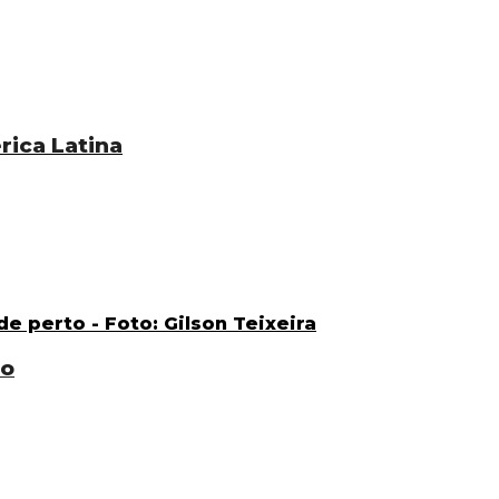
rica Latina
to