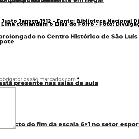
vino Espírito Santo
do que a cidade insiste em negar
rolongado no Centro Histórico de São Luís
pote
obrigatórios são marcados com
*
está presente nas salas de aula
 impacto do fim da escala 6×1 no setor espor