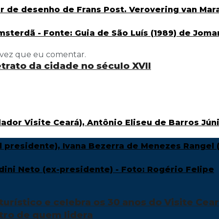
 vez que eu comentar.
etrato da cidade no século XVII
urístico e celebra os 30 anos do Visite Cea
tro de quem lidera