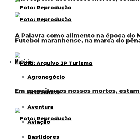
A Palavra como alimento na época do N
Futebol maranhense, na marca do pênal
Matérias
Agronegócio
Em respeito aos nossos mortos, estam
Artesanato
Aventura
Aviação
Bastidores