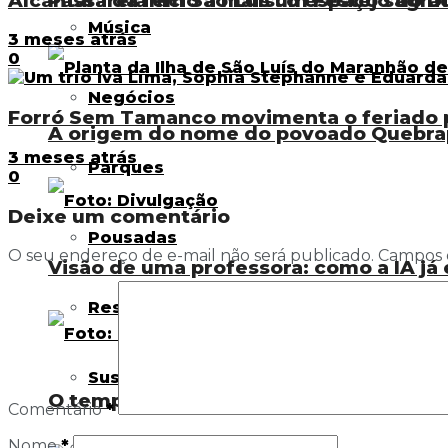
Alcântara dá início a mais um Festejo do Di
Passarela em São Luís: o espaço sagra
Música
3 meses atrás
0
Negócios
Forró Sem Tamanco movimenta o feriado p
A origem do nome do povoado Quebra
3 meses atrás
Parques
0
Deixe um comentário
Pousadas
O seu endereço de e-mail não será publicado.
Campos 
Visão de uma professora: como a IA já 
Resorts
Sustentabilidade
O tempo livre e o direito ao esporte: o
Comentário
*
Nome
*
Tecnologia