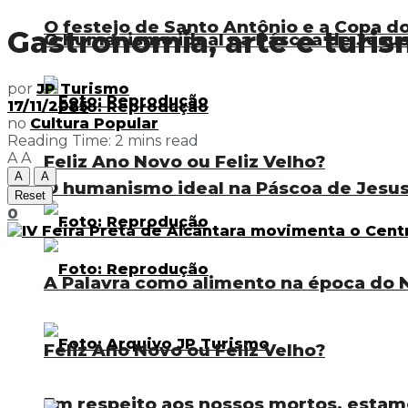
O festejo de Santo Antônio e a Copa 
Gastronomia, arte e turis
O humanismo ideal na Páscoa de Jesu
por
JP Turismo
17/11/2025
no
Cultura Popular
Reading Time: 2 mins read
A
A
Feliz Ano Novo ou Feliz Velho?
A
A
O humanismo ideal na Páscoa de Jesu
Reset
0
A Palavra como alimento na época do N
Feliz Ano Novo ou Feliz Velho?
Em respeito aos nossos mortos, estam