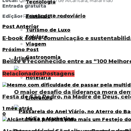
Local:
Centro Histórico de Alcântara, Maranhão
Tecnologia
Entrada gratuita
Transporte rodoviário
Festivais
Edição:
Redação JP Turismo
Post Anterior
Turismo de Luxo
Folclore
E-book sobre comunicação e sustentabilid
Viagem
Próximo Post
Gastronomia
Artigos
Belize é reconhecido entre as “100 Melhor
Relacionados
Postagens
Hotelaria
O maior desafio da liderança mora den
Festa de São Pedro, na Madre de Deus, ce
Literatura
1 mês atrás
0
Mídia e Marketing