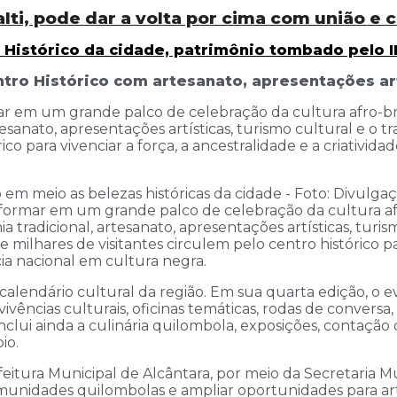
ti, pode dar a volta por cima com união e
 Histórico da cidade, patrimônio tombado pelo I
entro Histórico com artesanato, apresentações 
ar em um grande palco de celebração da cultura afro-brasi
esanato, apresentações artísticas, turismo cultural e o
rico para vivenciar a força, a ancestralidade e a criativ
nsformar em um grande palco de celebração da cultura afro
 tradicional, artesanato, apresentações artísticas, turis
lhares de visitantes circulem pelo centro histórico para
ia nacional em cultura negra.
alendário cultural da região. Em sua quarta edição, o
vivências culturais, oficinas temáticas, rodas de conversa,
inclui ainda a culinária quilombola, exposições, contação d
io.
efeitura Municipal de Alcântara, por meio da Secretaria M
omunidades quilombolas e ampliar oportunidades para art