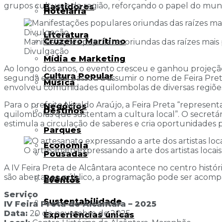
grupos culturais da região, reforçando o papel do munic
Bastidores
Hotelaria
Literatura
Cruzeiro Marítimo
Manifestações populares oriundas das raízes mais p
Divulgação
Mídia e Marketing
Ao longo dos anos, o evento cresceu e ganhou projeção
Cultura Popular
segunda edição, passou a assumir o nome de Feira Pret
Música
envolveu comunidades quilombolas de diversas regiões, 
Para o prefeito Nivaldo Araújo, a Feira Preta “represe
Negócios
Destinos
quilombolas que sustentam a cultura local”. O secretá
estimula a circulação de saberes e cria oportunidades 
Parques
Economia
O artesanato expressando a arte dos artistas loca
Pousadas
A IV Feira Preta de Alcântara acontece no centro histó
são abertas ao público, a programação pode ser acompan
Resorts
Eventos
Serviço
Sustentabilidade
IV Feira Preta de Alcântara – 2025
Data:
20 de novembro de 2025
Experiências únicas