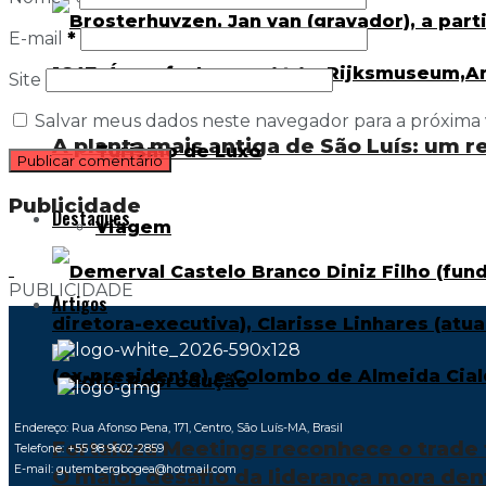
E-mail
*
Transporte rodoviário
Site
Salvar meus dados neste navegador para a próxima
A planta mais antiga de São Luís: um r
Turismo de Luxo
Publicidade
Destaques
Viagem
PUBLICIDADE
Artigos
Endereço: Rua Afonso Pena, 171, Centro, São Luís-MA, Brasil
Fortaleza Meetings reconhece o trade t
Telefone: +55 98 9602-2859
E-mail: gutembergbogea@hotmail.com
O maior desafio da liderança mora den