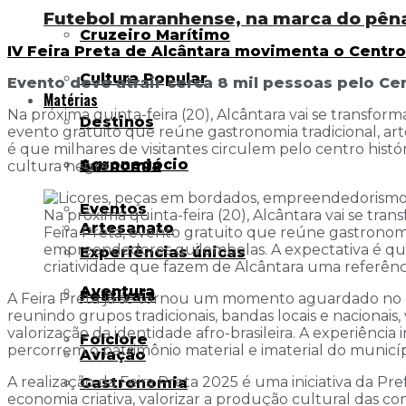
Futebol maranhense, na marca do pênal
Cruzeiro Marítimo
IV Feira Preta de Alcântara movimenta o Centro
Cultura Popular
Evento deve atrair cerca 8 mil pessoas pelo C
Matérias
Na próxima quinta-feira (20), Alcântara vai se transform
Destinos
evento gratuito que reúne gastronomia tradicional, art
é que milhares de visitantes circulem pelo centro histó
Agronegócio
Economia
cultura negra.
Eventos
Na próxima quinta-feira (20), Alcântara vai se tra
Artesanato
Feira Preta, evento gratuito que reúne gastronomia
empreendedores quilombolas. A expectativa é que mi
Experiências únicas
criatividade que fazem de Alcântara uma referênc
Aventura
Festivais
A Feira Preta já se tornou um momento aguardado no c
reunindo grupos tradicionais, bandas locais e nacionais, 
valorização da identidade afro-brasileira. A experiência 
Folclore
percorrem o patrimônio material e imaterial do municíp
Aviação
A realização da Feira Preta 2025 é uma iniciativa da Pr
Gastronomia
economia criativa, valorizar a produção cultural das c