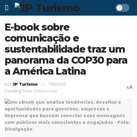
E-book sobre
comunicação e
sustentabilidade traz um
panorama da COP30 para
a América Latina
por
JP Turismo
17/11/2025
A
A
Reading Time: 2 mins read