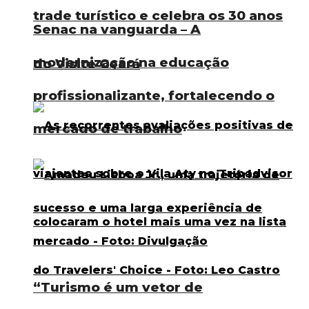
trade turístico e celebra os 30 anos
Senac na vanguarda – A
modernização na educação
do Visite Ceará
profissionalizante, fortalecendo o
mercado de trabalho
“Turismo é um vetor de