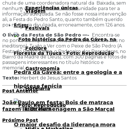
chute de uma coordenadora natural da Baixada, sem
Experiências únicas
nenhum vínculo familiar na comunidade para ter a
Viagem
informação adequada. Se não fosse nossa intervenção
ali, a Festa do Pedro Santo, quanto também querido
Artigos
por nós, seria divulgada, erroneamente, com 126 anos.
Festivais
O livro da Festa de São Pedro —-
Encontra-se
no ponto de impressão o meu 14ª livro (dentre seis no
ineditismo), Tudo a Ver com o Peixe de São Pedro (A
Folclore
Festa do Pedro Santo, o Padroeiro dos Pescadores, no
Bairro da Madre de Deus), com 300 páginas e fotos de
passagens interessantes no título histórico e
memorial.
Gastronomia
Pedra da Gávea: entre a geologia e a
Texto:
Herbert de Jesus Santos
hipótese fenícia
Hotelaria
Post Anterior
João Paulo em festa: Bois de matraca
fazem linda homenagem a São Marçal
Literatura
Próximo Post
O maior desafio da liderança mora
Mídia e Marketing