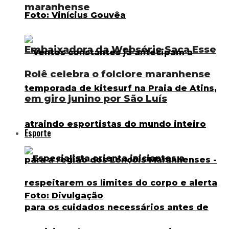
maranhense
Embaixadora da Websérie Saca Esse
Rolê celebra o folclore maranhense
em giro junino por São Luís
Esporte