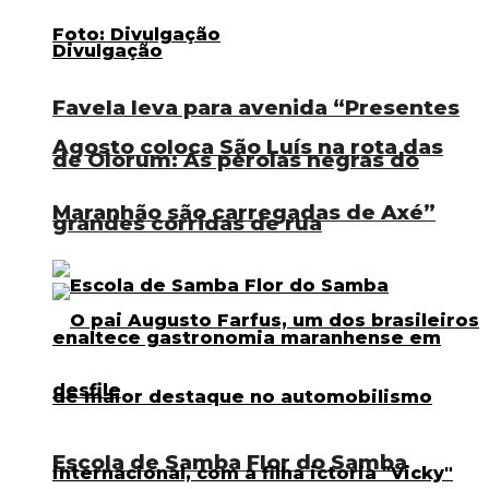
Favela leva para avenida “Presentes
Agosto coloca São Luís na rota das
de Olorum: As pérolas negras do
Maranhão são carregadas de Axé”
grandes corridas de rua
Escola de Samba Flor do Samba