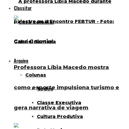
Classitur
Casa Colonial
Arquivo
Professora Líbia Macedo mostra
Colunas
como esporte impulsiona turismo e
Todos
Classe Executiva
gera narrativa de viagem
Cultura Produtiva