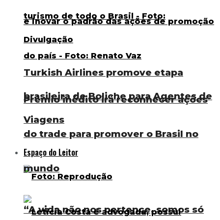
Turkish Airlines promove etapa
brasileira de Boliche para Agentes de
Prêmio inédito irá reconhecer ações
Viagens
do trade para promover o Brasil no
Espaço do Leitor
mundo
“A vida não nos pertence, somos só