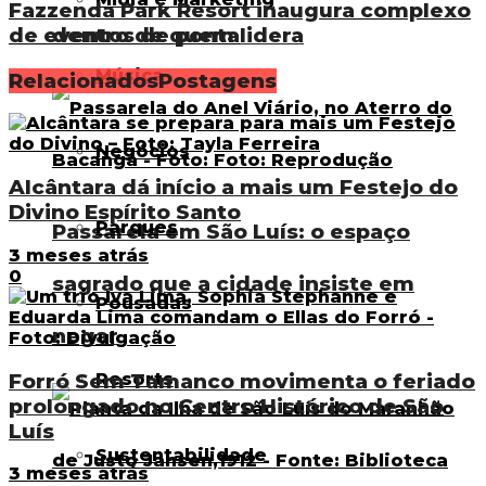
Fazzenda Park Resort inaugura complexo
dentro de quem lidera
de eventos de ponta
Música
Relacionados
Postagens
Negócios
Alcântara dá início a mais um Festejo do
Divino Espírito Santo
Parques
Passarela em São Luís: o espaço
3 meses atrás
0
sagrado que a cidade insiste em
Pousadas
negar
Forró Sem Tamanco movimenta o feriado
Resorts
prolongado no Centro Histórico de São
Luís
Sustentabilidade
3 meses atrás