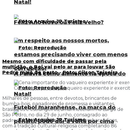
Natal!
Feliz Ano Novo ou Feliz Velho?
Em respeito aos nossos mortos,
estamos precisando viver com menos
Mesmo com dificuldade de passar pela
multidão, o Boi vai pelo ar para louvar São
corrupção!
Pedro mais de perto - Foto: Gilson Teixeira
A Palavra como alimento na época do
Cena importante do vaqueiro experiente ir exerci
Natal!
Milhares de pessoas, entre devotos, brincantes de
bumba-bois, pagadores de promessa e visitantes,
Futebol maranhense, na marca do
brasileiros e estrangeiros, amanheceram no Largo de
São Pedro, no dia 29 de junho, consagrado ao
padroeiro dos pescadores e demais embarcadiços,
pênalti, pode dar a volta por cima
com a tradição cultural-religiosa completando 86