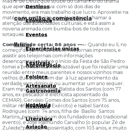
Madre de Deus, que soube do tamanho do drama
Destinos
que apenas imaginava: com só dois dias de
movimento, era mais trabalho que lucro. Aproveitei na
matéria da entrevista com Nega para chamar a
com união e competência
Economia
atenção das autoridades culturais, e está assim a
novena animada com bumba-bois de todos os
sotaques.
Eventos
Matérias
Com a idade certa: 86 anos —-
– Quando eu li, no
Experiências únicas
começo de junho de 2007, nos jornais impressos, e
assistir aos telejornais com informações
desencontradas sobre o início da Festa de São Pedro
Festivais
Agronegócio
tomei a providência mais razoável que foi realizar uma
reunião entre meus parentes e nossos vizinhos mais
Folclore
velhos que pudessem dar à luz aparecimento da
verdade sem diminuir ou aumentar um ano sequer.
Artesanato
Eram meus primos João Batista dos Santos (com 77
Gastronomia
anos, ex-pescador e eletricista aposentado da
CEMAR), Gervásio Gomes dos Santos (com 75 anos,
Hotelaria
militar reformado do Exército) e Isabel Santos
Aventura
Rodrigues (com 74 anos, filha de Basílio Santos
Martins, pescador e um dos fundadores do tradicional
Literatura
evento), e José Raimundo Carvalho (o popular Zé de
Aviação
Zuleide, pescador aposentado, com 103 anos, e muito