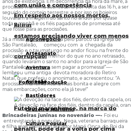
anos de existência. Em decorrência da hora da maré, a
com união e competência
procissão marítima aconteceria por volta das 16 h, a ser
seguido do cortejo terrestre; e por isso os boieiros
Em respeito aos nossos mortos,
louvaram a imagem do santo no andor por quase
toda a manhã e os fiéis pagadores de promessa até
Matérias
que fosse para as procissões.
estamos precisando viver com menos
Agronegócio
Já a missa campal, oficiada pelo pároco da Igreja de
São Pantaleão, começou com a chegada da
procissão e o taumaturgo no andor ficou na frente do
Artesanato
corrupção!
palco de som. “Está melhor do que no ano retrasado,
quando levaram o santo no andor para a Igreja de São
Pantaleão, e ficamos sem pagar a promessa!”—-
Aventura
lembrou uma antiga devota moradora do Retiro
Natal, que preferiu o anonimato, e acrescentou: “A
Aviação
procissão marítima ficaria mais bonita e alegre com
mais embarcações, como ela já teve!”
Bastidores
A devoção na face dos fiéis, dentro da capela, or
Futebol maranhense, na marca do
Cruzeiro Marítimo
Brincadeiras juninas no novenário —-
Foi eu
entrevistando a popular Nega, veterana barraqueira
Cultura Popular
e filha mais velha do cantador Mané Onça, do Boi da
pênalti, pode dar a volta por cima