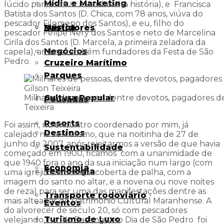
Mídia e Marketing
lúcido para contar a verdadeira história), e Francisca
Batista dos Santos (D. Chica, com 78 anos, viúva do
pescador Filomeno dos Santos), e eu, filho do
Música
Bastidores
pescador Felipe Nery dos Santos e neto de Marcelina
Cirila dos Santos (D. Marcela, a primeira zeladora da
Negócios
capela), ambos também fundadores da Festa de São
Pedro.
Cruzeiro Marítimo
Parques
Cultura Popular
Milhares de pessoas, dentre devotos, pagadores de
Pousadas
Teixeira
Resorts
Foi assim, no encontro coordenado por mim, já
Destinos
calejado no Jornalismo, que na noitinha de 27 de
junho de 2007, após rejeitarmos a versão de que havia
Sustentabilidade
começado em 1900, ficamos com a unanimidade de
que 1940 fora o ano da sua iniciação num largo (com
Economia
Tecnologia
uma igrejinha de taipa coberta de palha, com a
imagem do santo no altar, e a novena ou nove noites
de reza) para ser uma das manifestações dentre as
Transporte rodoviário
mais alteadas do Patrimônio Cultural Maranhense. A
Eventos
do alvorecer de século 20, só com pescadores
Turismo de Luxo
velejando, no Rio Bacanga, no Dia de São Pedro foi