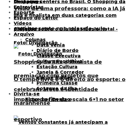
Destaques
Entrevistas
Visão de uma professora: como a IA já
Esporte
Espaço do Leitor
Vídeos
está presente nas salas de aula
Classitur
Arquivo
Colunas
Data Venia
Diário de Bordo
Classe Executiva
Shopping da Ilha é finalista de
Cultura Produtiva
Estação Cultura
Janela & Corredor
premiação com projetos que
Karine Baldez
O tempo livre e o direito ao esporte: o
Primeira Classe
Sotaque da Ilha
celebram afeto e identidade
Divirta-se
impacto do fim da escala 6×1 no setor
Fique por Dentro
maranhense
esportivo