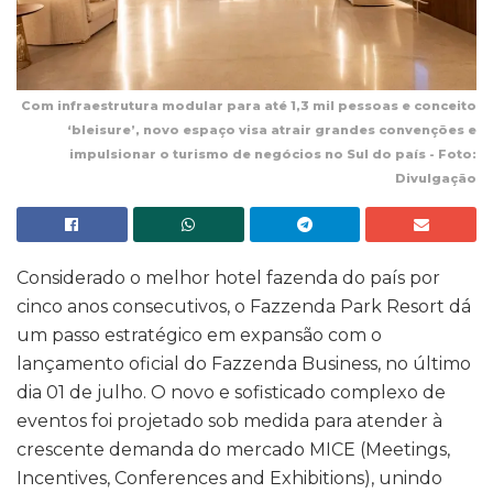
Com infraestrutura modular para até 1,3 mil pessoas e conceito
‘bleisure’, novo espaço visa atrair grandes convenções e
impulsionar o turismo de negócios no Sul do país - Foto:
Divulgação
Considerado o melhor hotel fazenda do país por
cinco anos consecutivos, o Fazzenda Park Resort dá
um passo estratégico em expansão com o
lançamento oficial do Fazzenda Business, no último
dia 01 de julho. O novo e sofisticado complexo de
eventos foi projetado sob medida para atender à
crescente demanda do mercado MICE (Meetings,
Incentives, Conferences and Exhibitions), unindo