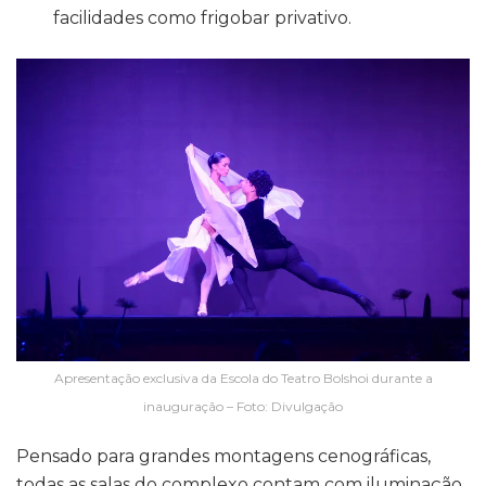
facilidades como frigobar privativo.
Apresentação exclusiva da Escola do Teatro Bolshoi durante a
inauguração – Foto: Divulgação
Pensado para grandes montagens cenográficas,
todas as salas do complexo contam com iluminação