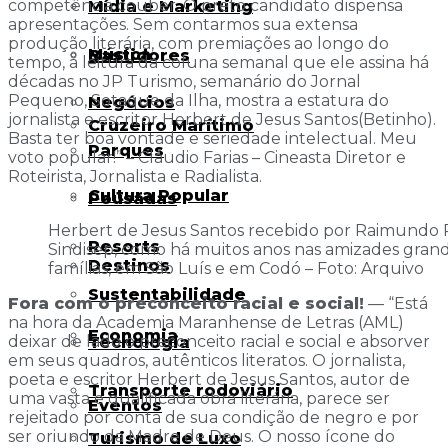
competência couber. O preto candidato dispensa
Mídia e Marketing
apresentações. Sem contarmos sua extensa
produção literária, com premiações ao longo do
Música
Bastidores
tempo, a leitura da coluna semanal que ele assina há
décadas no JP Turismo, semanário do Jornal
Pequeno, Sotaque da Ilha, mostra a estatura do
Negócios
jornalista e escritor Herbert de Jesus Santos(Betinho).
Cruzeiro Marítimo
Basta ter boa vontade e seriedade intelectual. Meu
Parques
voto popular!” – Cláudio Farias – Cineasta Diretor e
Roteirista, Jornalista e Radialista.
Cultura Popular
Pousadas
Herbert de Jesus Santos recebido por Raimundo P
Resorts
Sindisep, como há muitos anos nas amizades grand
Destinos
famílias, em São Luís e em Codó – Foto: Arquivo
Sustentabilidade
Fora com o preconceito racial e social!
— “Está
na hora da Academia Maranhense de Letras (AML)
Economia
deixar de lado o preconceito racial e social e absorver
Tecnologia
em seus quadros, autênticos literatos. O jornalista,
poeta e escritor Herbert de Jesus Santos, autor de
Transporte rodoviário
uma vasta e qualificada obra literária, parece ser
Eventos
rejeitado por conta de sua condição de negro e por
ser oriundo da Madre de Deus. O nosso ícone do
Turismo de Luxo