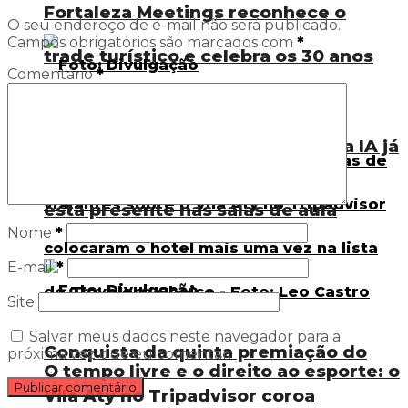
Fortaleza Meetings reconhece o
O seu endereço de e-mail não será publicado.
Campos obrigatórios são marcados com
*
trade turístico e celebra os 30 anos
Comentário
*
do Visite Ceará
Visão de uma professora: como a IA já
está presente nas salas de aula
Nome
*
E-mail
*
Site
Salvar meus dados neste navegador para a
Conquista da quinta premiação do
próxima vez que eu comentar.
O tempo livre e o direito ao esporte: o
Vila Aty no Tripadvisor coroa