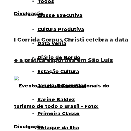
Todos
Classe Executiva
Cultura Produtiva
I Corrida Corpus Christi celebra a data
Data Venia
Diário de Bordo
e a prática esportiva em São Luís
Estação Cultura
Janela & Corredor
Karine Baldez
Primeira Classe
Sotaque da Ilha