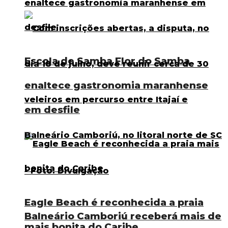
Escola de Samba Flor do Samba
enaltece gastronomia maranhense
em desfile
Eagle Beach é reconhecida a praia
Balneário Camboriú receberá mais de
mais bonita do Caribe