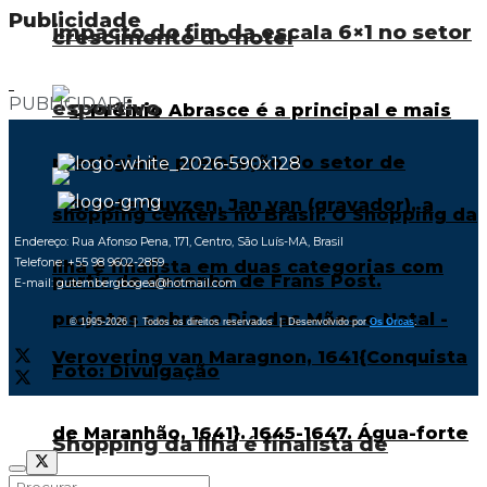
Publicidade
impacto do fim da escala 6×1 no setor
crescimento do hotel
PUBLICIDADE
esportivo
Endereço: Rua Afonso Pena, 171, Centro, São Luís-MA, Brasil
Telefone: +55 98 9602-2859
E-mail: gutembergbogea@hotmail.com
© 1995-2026 | Todos os direitos reservados | Desenvolvido por
Os Orcas
.
Shopping da Ilha é finalista de