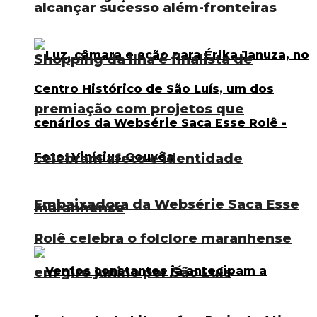
alcançar sucesso além-fronteiras
Shopping da Ilha é finalista de
premiação com projetos que
celebram afeto e identidade
Embaixadora da Websérie Saca Esse
maranhense
Rolê celebra o folclore maranhense
em giro junino por São Luís