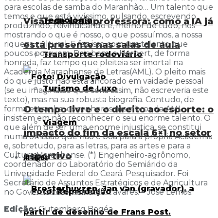
para escolas de samba do Maranhão… Um talento que
temos e que está vivíssimo, pulsando, escrevendo,
Tecnologia
Visão de uma professora: como a IA já
produzindo, reivindicando e, melhor de tudo, nos
mostrando o que é nosso, o que possuímos, a nossa
está presente nas salas de aula
riqueza cultural. E faz isso com um talento que
poucos possuem. Pois bem, o Herbert, de forma
Transporte rodoviário
honrada, faz tempo que pleiteia ser imortal na
Academia Maranhense de Letras(AML). O pleito mais
do que justo não está ancorado em vaidade pessoal
Turismo de Luxo
(se eu imaginasse que seria assim, não escreveria este
texto), mas na sua robusta biografia. Contudo, de
O tempo livre e o direito ao esporte: o
forma estranha, os senhores membros da AML
insistem em não reconhecer o seu enorme talento. O
Viagem
que além de ser uma enorme injustiça, se constitui
impacto do fim da escala 6×1 no setor
numa omissão que não é boa para a própria Academia
e, sobretudo, para as letras, para as artes e para a
Cultura Maranhense. (*) Engenheiro-agrônomo,
esportivo
Artigos
coordenador do Laboratório do Semiárido da
Universidade Federal do Ceará. Pesquisador. Foi
Secretário de Assuntos Estratégicos e de Agricultura
no Governo José Reinaldo Tavares. – José Lemos.
Edição:
Gutemberg Bogéa