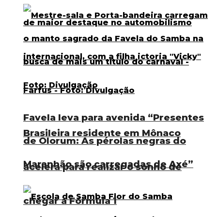
Favela leva para avenida “Presentes
Brasileira residente em Mônaco
de Olorum: As pérolas negras do
Maranhão são carregadas de Axé”
acelera para realizar o sonho de
chegar à Fórmula 1