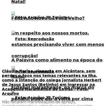
Natal!
Feliz Ano Novo ou Feliz Velho?
Em respeito aos nossos mortos,
estamos precisando viver com menos
corrupção!
A Palavra como alimento na época do
Cláudio Farias, cineasta em Alcântara, sem
perder o foco nos temas relevantes na Ilha,
Natal!
como a intenção do colega jornalista Herbert
de Jesus Santos (Betinho) em ingressar na
Futebol maranhense, na marca do
Academia Maranhense de Letras – Foto:
Arquivo
pênalti, pode dar a volta por cima
Não faltaram manifestações de apreço,