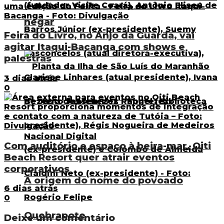
negar
Feira do Livro, no Anjo da Guarda, vai
agitar Itaqui-Bacanga com shows e
palestras
3 dias atrás
0
Com auditório e espaço à beira-mar, Oiti
Beach Resort quer atrair eventos
corporativos
A origem do nome do povoado
6 dias atrás
0
Quebrapote
Deixe um comentário