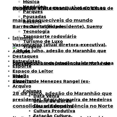
Música
Negócios
segundo ano consecutivo entre as
Parques
Pousadas
mais inesquecíveis do mundo
Resorts
Sustentabilidade
Tecnologia
Transporte rodoviário
Entrevistas
Turismo de Luxo
Viagem
Artigos
Destaques
Entrevistas
Esporte
Espaço do Leitor
Vídeos
Classitur
Arquivo
Colunas
28 de julho, adesão do Maranhão que
Data Venia
Diário de Bordo
consolidou a Independência no Norte
Classe Executiva
Cultura Produtiva
Estação Cultura