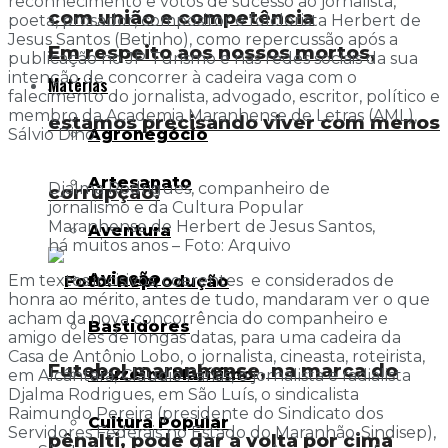
reconhecimento e votos de sucesso ao jornalista,
com união e competência
poeta, prosador, compositor e folclorista Herbert de
Jesus Santos (Betinho), como repercussão após a
Em respeito aos nossos mortos,
publicação no JP Turismo e nas redes sociais da sua
intenção de concorrer à cadeira vaga com o
Matérias
falecimento do jornalista, advogado, escritor, político e
membro da Academia Maranhense de Letras (AML),
estamos precisando viver com menos
Sálvio Dino.
Agronegócio
Artesanato
Djalma Rodrigues, companheiro de
corrupção!
jornalismo e da Cultura Popular
Maranhense de Herbert de Jesus Santos,
Aventura
há muitos anos – Foto: Arquivo
Aviação
Em textos incisivos, coerentes e considerados de
honra ao mérito, antes de tudo, mandaram ver o que
acham da nova concorrência do companheiro e
Bastidores
amigo deles de longas datas, para uma cadeira da
Casa de Antônio Lobo, o jornalista, cineasta, roteirista,
Futebol maranhense, na marca do
Cruzeiro Marítimo
em Alcântara, Cláudio Farias, o jornalista e radialista
Djalma Rodrigues, em São Luís, o sindicalista
Raimundo Pereira (presidente do Sindicato dos
Cultura Popular
Servidores Federais no Estado do Maranhão-Sindisep),
pênalti, pode dar a volta por cima