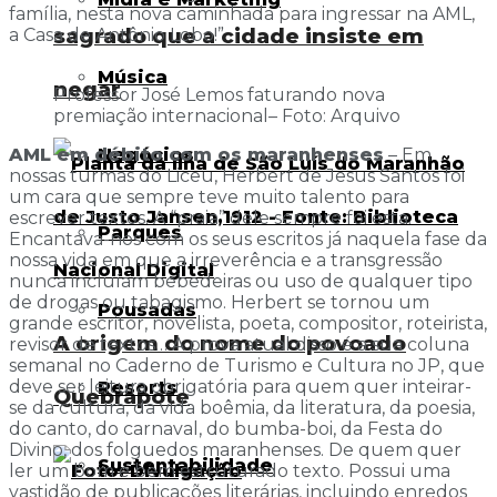
família, nesta nova caminhada para ingressar na AML,
sagrado que a cidade insiste em
a Casa de Antônio Lobo!”
Música
negar
Professor José Lemos faturando nova
premiação internacional– Foto: Arquivo
AML em débito com os maranhenses
– Em
Negócios
nossas turmas do Liceu, Herbert de Jesus Santos foi
um cara que sempre teve muito talento para
escrever textos. A “praia” dele sempre foi esta.
Parques
Encantava-nos com os seus escritos já naquela fase da
nossa vida em que a irreverência e a transgressão
nunca incluíam bebedeiras ou uso de qualquer tipo
de drogas ou tabagismo. Herbert se tornou um
Pousadas
grande escritor, novelista, poeta, compositor, roteirista,
A origem do nome do povoado
revisor de textos… A prova atual disso é a sua coluna
semanal no Caderno de Turismo e Cultura no JP, que
deve ser leitura obrigatória para quem quer inteirar-
Resorts
Quebrapote
se da cultura, da vida boêmia, da literatura, da poesia,
do canto, do carnaval, do bumba-boi, da Festa do
Divino, dos folguedos maranhenses. De quem quer
Sustentabilidade
ler um bom e bem estruturado texto. Possui uma
vastidão de publicações literárias, incluindo enredos