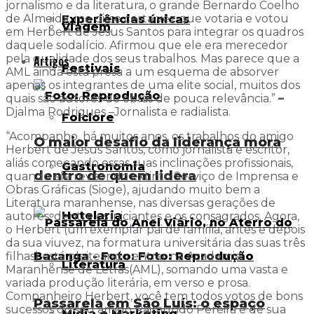
jornalismo e da literatura, o grande Bernardo Coelho
de Almeida, me disse certa vez que votaria e votou
Experiências únicas
Viagem
em Herbert de Jesus Santos para integrar os quadros
daquele sodalício. Afirmou que ele era merecedor
pela qualidade dos seus trabalhos. Mas parece que a
Artigos
Festivais
AML ainda está presa a um esquema de absorver
apenas os integrantes de uma elite social, muitos dos
quais são autores de obras de pouca relevância.”
–
Djalma Rodrigues –Jornalista e radialista.
Folclore
“Acompanho, há muitos anos, os trabalhos do amigo
O maior desafio da liderança mora
Herbert de Jesus Santos, como jornalista e escritor,
aliás começando essas suas inclinações profissionais,
Gastronomia
dentro de quem lidera
quando ele revisor do extinto Serviço de Imprensa e
Obras Gráficas (Sioge), ajudando muito bem a
Literatura maranhense, nas diversas gerações de
Hotelaria
autores, dentre os iniciantes e os consagrados. Agora,
o Herbert (um exemplar pai de família, antes e depois
da sua viuvez, na formatura universitária das suas três
filhas) está pleiteando entrar na Academia
Literatura
Maranhense de Letras(AML), somando uma vasta e
variada produção literária, em verso e prosa.
Companheiro Herbert, você tem todos votos de bons
Passarela em São Luís: o espaço
sucessos do seu amigo Raimundo Pereira e de sua
Mídia e Marketing