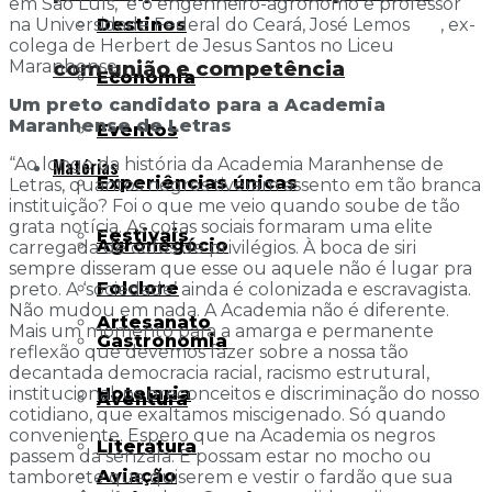
em São Luís, e o engenheiro-agrônomo e professor
na Universidade Federal do Ceará, José Lemos , ex-
Destinos
colega de Herbert de Jesus Santos no Liceu
Maranhense.
com união e competência
Economia
Um preto candidato para a Academia
Maranhense de Letras
Eventos
“Ao longo da história da Academia Maranhense de
Matérias
Experiências únicas
Letras, quantos negros tiveram assento em tão branca
instituição? Foi o que me veio quando soube de tão
grata notícia. As cotas sociais formaram uma elite
Festivais
Agronegócio
carregada de cofos de privilégios. À boca de siri
sempre disseram que esse ou aquele não é lugar pra
Folclore
preto. A ‘sociedade’ ainda é colonizada e escravagista.
Não mudou em nada. A Academia não é diferente.
Artesanato
Mais um momento para a amarga e permanente
Gastronomia
reflexão que devemos fazer sobre a nossa tão
decantada democracia racial, racismo estrutural,
institucional, os preconceitos e discriminação do nosso
Hotelaria
Aventura
cotidiano, que exaltamos miscigenado. Só quando
conveniente. Espero que na Academia os negros
Literatura
passem da senzala. E possam estar no mocho ou
Aviação
tamborete que quiserem e vestir o fardão que sua