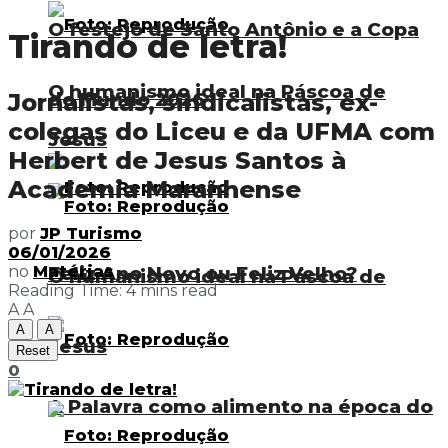
O festejo de Santo Antônio e a Copa
Tirando de letra!
O humanismo ideal na Páscoa de
do Mundo 2026
Jornalistas, sindicalistas, ex-
colegas do Liceu e da UFMA com
Jesus
Herbert de Jesus Santos à
Academia Maranhense
por
JP Turismo
06/01/2026
Feliz Ano Novo ou Feliz Velho?
no
Matérias
O humanismo ideal na Páscoa de
Reading Time: 4 mins read
A
A
A
A
Jesus
Reset
0
A Palavra como alimento na época do