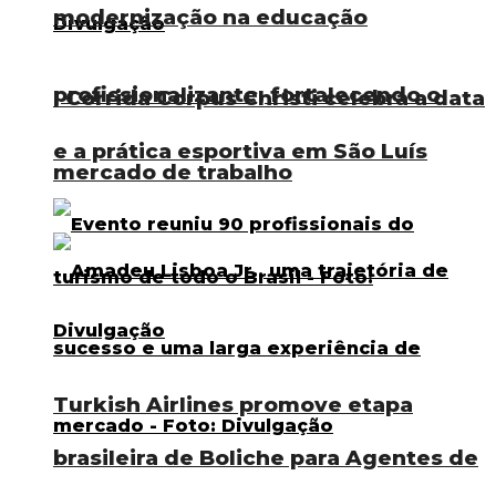
modernização na educação
profissionalizante, fortalecendo o
I Corrida Corpus Christi celebra a data
e a prática esportiva em São Luís
mercado de trabalho
Turkish Airlines promove etapa
brasileira de Boliche para Agentes de