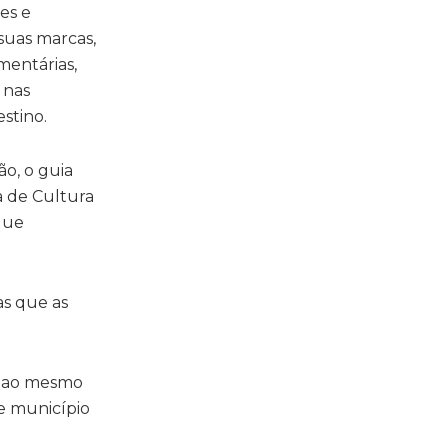
ões e
 suas marcas,
mentárias,
 nas
stino.
o, o guia
a de Cultura
 que
as ao mesmo
e município