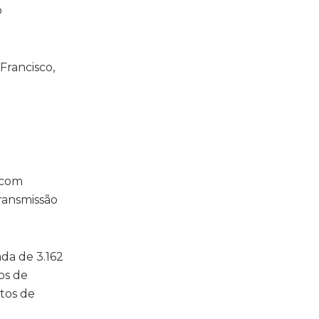
o
 com
ransmissão
ada de 3.162
os de
ntos de