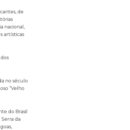
cantes, de
tórias
 nacional,
 artísticas
 dos
da no século
moso “Velho
te do Brasil
 Serra da
agoas,