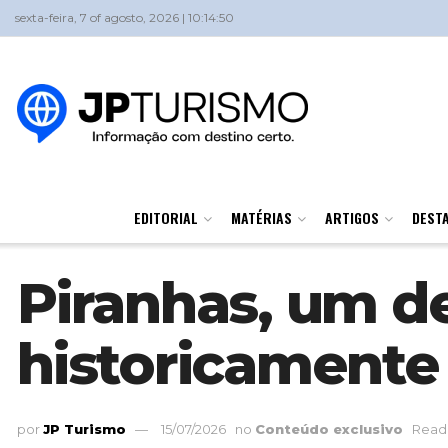
sexta-feira, 7 of agosto, 2026 | 10:14:50
EDITORIAL
MATÉRIAS
ARTIGOS
DEST
Piranhas, um de
historicamente 
por
JP Turismo
15/07/2026
no
Conteúdo exclusivo
Readi