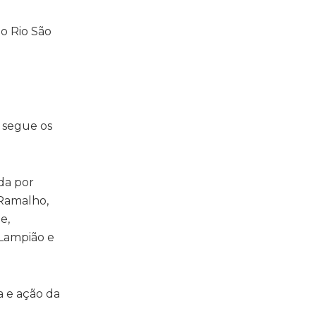
 segue os
da por
 Ramalho,
e,
 Lampião e
a e ação da