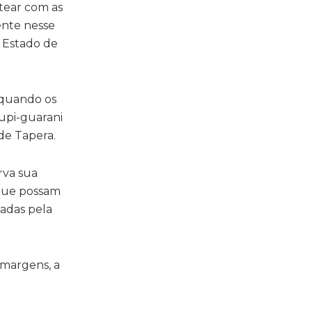
tear com as
tente nesse
o Estado de
 quando os
tupi-guarani
de Tapera.
rva sua
 que possam
iadas pela