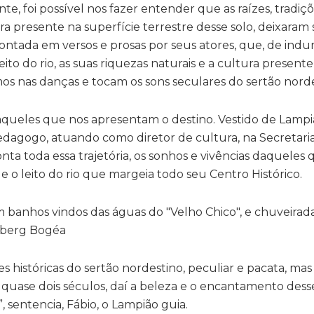
te, foi possível nos fazer entender que as raízes, tradiç
ra presente na superfície terrestre desse solo, deixaram
ontada em versos e prosas por seus atores, que, de indu
ito do rio, as suas riquezas naturais e a cultura presente
s nas danças e tocam os sons seculares do sertão norde
daqueles que nos apresentam o destino. Vestido de Lampiã
, pedagogo, atuando como diretor de cultura, na Secretari
nta toda essa trajetória, os sonhos e vivências daqueles
e o leito do rio que margeia todo seu Centro Histórico.
es históricas do sertão nordestino, peculiar e pacata, m
quase dois séculos, daí a beleza e o encantamento dess
 sentencia, Fábio, o Lampião guia.