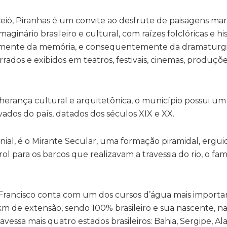
ceió, Piranhas é um convite ao desfrute de paisagens mar
ginário brasileiro e cultural, com raízes folclóricas e his
lmente da memória, e consequentemente da dramaturgia
ados e exibidos em teatros, festivais, cinemas, produções
a herança cultural e arquitetônica, o município possui um
ados do país, datados dos séculos XIX e XX.
nial, é o Mirante Secular, uma formação piramidal, ergui
 para os barcos que realizavam a travessia do rio, o fa
Francisco conta com um dos cursos d’água mais importan
m de extensão, sendo 100% brasileiro e sua nascente, na
avessa mais quatro estados brasileiros: Bahia, Sergipe, Al