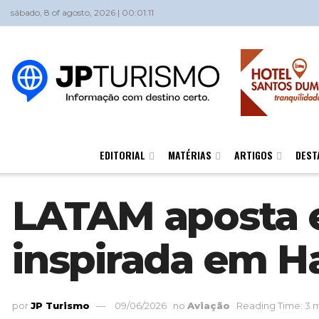
sábado, 8 of agosto, 2026 | 00:01:11
EDITORIAL
MATÉRIAS
ARTIGOS
DEST
LATAM aposta e
inspirada em Ha
por
JP Turismo
09/06/2026
no
Aviação
Reading Time: 3 