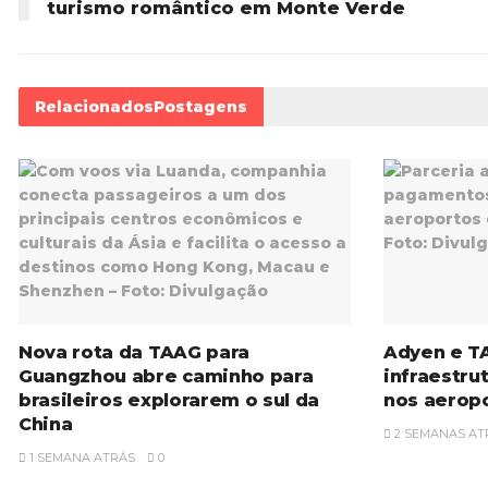
turismo romântico em Monte Verde
Relacionados
Postagens
Nova rota da TAAG para
Adyen e T
Guangzhou abre caminho para
infraestr
brasileiros explorarem o sul da
nos aeropo
China
2 SEMANAS AT
1 SEMANA ATRÁS
0