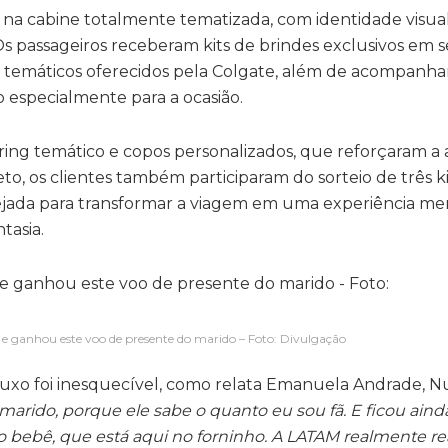
 na cabine totalmente tematizada, com identidade visual
Os passageiros receberam kits de brindes exclusivos em 
ties temáticos oferecidos pela Colgate, além de acompan
especialmente para a ocasião.
ring temático e copos personalizados, que reforçaram a
o, os clientes também participaram do sorteio de três ki
anejada para transformar a viagem em uma experiência me
tasia.
e ganhou este voo de presente do marido – Foto: Divulgação
uxo foi inesquecível, como relata Emanuela Andrade, Nut
arido, porque ele sabe o quanto eu sou fã. E ficou aind
o bebê, que está aqui no forninho. A LATAM realmente rea