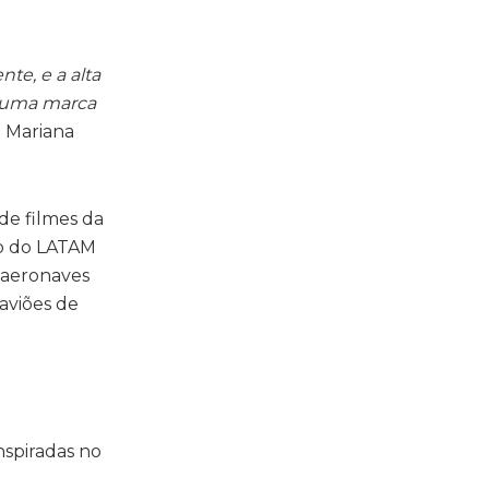
te, e a alta
r uma marca
a Mariana
de filmes da
ogo do LATAM
 aeronaves
aviões de