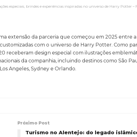
s especiais, brindes e experiências inspiradas no universo de Harry Potter – 
 uma extensão da parceria que começou em 2025 entre a
 customizadas com o universo de Harry Potter. Como par
20 receberam design especial com ilustrações emblemát
rnacionais da companhia, incluindo destinos como São Pau
 Los Angeles, Sydney e Orlando.
Próximo Post
Turismo no Alentejo: do legado islâmic