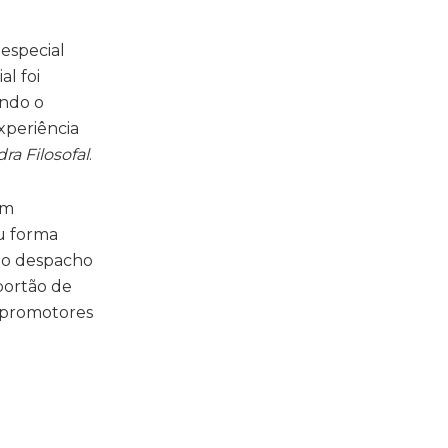
especial
l foi
ando o
xperiência
ra Filosofal
.
om
u forma
no despacho
portão de
 promotores