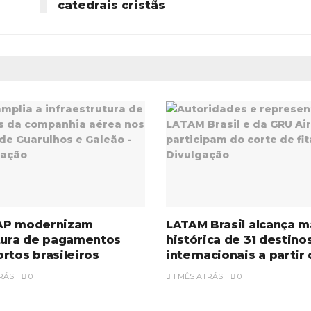
catedrais cristãs
AP modernizam
LATAM Brasil alcança m
utura de pagamentos
histórica de 31 destino
rtos brasileiros
internacionais a partir 
RÁS
0
1 MÊS ATRÁS
0