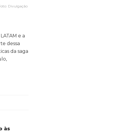
Foto: Divulgação
 LATAM e a
te dessa
icas da saga
lo,
o às