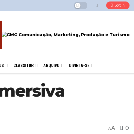
LOGIN
OS
CLASSITUR
ARQUIVO
DIVIRTA-SE
imersiva
A
0
A