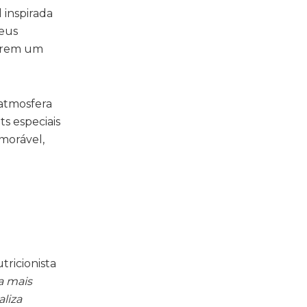
 inspirada
seus
harem um
 atmosfera
ts especiais
morável,
ricionista
a mais
liza