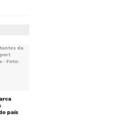
arca
s
do país