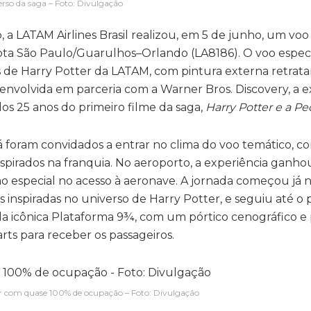
erso da saga – Foto: Divulgação
LATAM Airlines Brasil realizou, em 5 de junho, um voo 
rota São Paulo/Guarulhos–Orlando (LA8186). O voo especia
 de Harry Potter da LATAM, com pintura externa retrat
envolvida em parceria com a Warner Bros. Discovery, a e
 dos 25 anos do primeiro filme da saga,
Harry Potter e a Ped
 foram convidados a entrar no clima do voo temático, c
pirados na franquia. No aeroporto, a experiência ganho
 especial no acesso à aeronave. A jornada começou já 
 inspiradas no universo de Harry Potter, e seguiu até o 
 icônica Plataforma 9¾, com um pórtico cenográfico e
ts para receber os passageiros.
r com quase 100% de ocupação – Foto: Divulgação