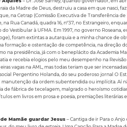
 Aquiles
– Dr. José Sarney, quando governador, em abri
aia da Madre de Deus, destruiu a casa em que nasci, f
ue, na Cetrap (Comissão Executiva de Transferência de
, na Rua Canadá, quadra 16, nº37, no Estrangeiro, enquan
ção do Vestibular à UFMA. Em 1997, no governo Roseana, e
ioge), foram extintas a autarquia e a minha chance de o
a formação e ostentação de competência, na direção do
mesmo na presidência, já com o beneplácito da Academia 
mpatia e recebia elogios pelo meu desempenho na Revisão L
deiras vagas na AML, mas todas teriam que ser incensadas
 social Pergentino Holanda, do seu poderoso jornal O Es
manutenção da ordem subentendida ou implícita. Aí nã
a de fábrica de tecelagem, malgrado o heroísmo cotidia
ulos em livros em prosa e poesia, premiações literárias e
o de Mamãe guardar Jesus
– Cantiga de ir Para o Anjo
us, do meu livro de estreia, Uma Canção Para a Madre 