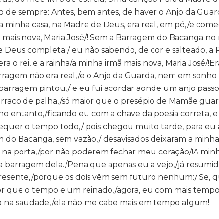
o de sempre: Antes, bem antes, de haver o Anjo da Guar
 minha casa, na Madre de Deus, era real, em pé,/e com
rmã mais nova, Maria José/! Sem a Barragem do Bacanga no
 Deus completa,/ eu não sabendo, de cor e salteado, a 
a o rei, e a rainha/a minha irmã mais nova, Maria José/!
arragem não era real,/e o Anjo da Guarda, nem em sonho
a barragem pintou,/ e eu fui acordar aonde um anjo pass
rraco de palha,/só maior que o presépio de Mamãe guard
no entanto,/ficando eu com a chave da poesia correta, e
uer o tempo todo,/ pois chegou muito tarde, para eu 
 do Bacanga, sem vazão,/ desavisados deixaram a minha
 na porta,/por não poderem fechar meu coração/!A minh
na barragem dela./Pena que apenas eu a vejo,/já resumi
 presente,/porque os dois vêm sem futuro nenhum:/ Se,
ior que o tempo e um reinado,/agora, eu com mais tempo 
só na saudade,/ela não me cabe mais em tempo algum!