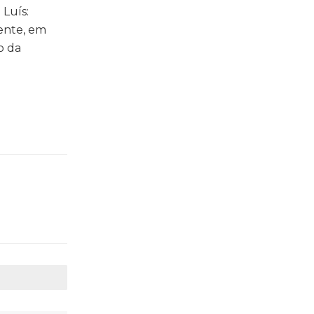
Luís:
mente, em
o da