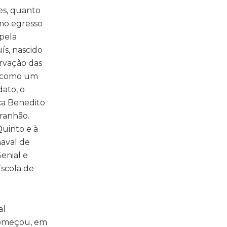
es, quanto
omo egresso
pela
ís, nascido
rvação das
u, como um
ato, o
ca Benedito
aranhão.
uinto e à
naval de
enial e
Escola de
al
 começou, em