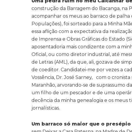
Uma pedra ruim no meu Calcanhar de
construção da Barragem do Bacanga, na Pr
acompanhar os meus ao barraco de palha q
Populações), foi sorteado para a Minha Mãe
essa aflição com a expectativa da realiza
de Imprensa e Obras Gráficas do Estado (S
aposentadoria mais condizente com a minh
Oficial, ou como diretor industrial, até 
de Letras (AML), da que, ali, gozava de si
de coeditor. Candidatei-me por vezes a ca
Vossência, Dr. José Sarney, com o cronista
Maranhão, arvorando-se de suprassumo da 
um filho de um pescador e de uma operári
decência da minha genealogia e os meus tít
jornalísticas.
Um barraco só maior que o presépi
sem Deixar a Casa Paterna, na Madre de De