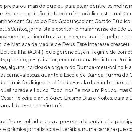
 preparou mais do que eu para estar dentre os melhor
ao mérito na condição de funcionário público estadual: C
ranhão com Curso de Pós-Graduação em Gestão Pública 
sus Santos, jornalista e escritor, é maranhense de São Lu
ovimentos socioculturais e começou sua lida pela prese
 Boi de Matraca da Madre de Deus. Este interesse cresce
ois da Ilha (ABMI), que gerenciou, em regime de comod
996, quando, pesquisador, encontrou na Biblioteca Públi
fontes, alguns indícios da origem do Bumba-meu-boi no M
es carnavalescas, quanto à Escola de Samba Turma do Q
as quais foi dirigente, além da Favela do Samba, no car
ousândrade e Louco, Todo nós Temos um Pouco, mas G
sar Teixeira o antológico Erasmo Dias e Noites, para a 
arnal de 1981, em São Luís.
sui títulos voltados para a presença bicentária do princip
 prêmios jornalísticos e literários, numa carreira que