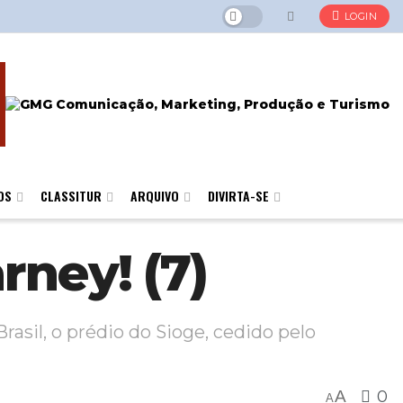
LOGIN
OS
CLASSITUR
ARQUIVO
DIVIRTA-SE
rney! (7)
asil, o prédio do Sioge, cedido pelo
A
0
A