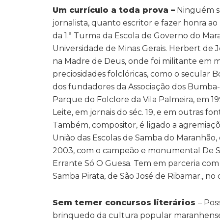
Um currículo a toda prova –
Ninguém se
jornalista, quanto escritor e fazer honra 
da 1.ª Turma da Escola de Governo do Ma
Universidade de Minas Gerais. Herbert de Je
na Madre de Deus, onde foi militante em m
preciosidades folclóricas, como o secular
dos fundadores da Associação dos Bumba-B
Parque do Folclore da Vila Palmeira, em 1
Leite, em jornais do séc. 19, e em outras 
Também, compositor, é ligado a agremiaçõ
União das Escolas de Samba do Maranhão, d
2003, com o campeão e monumental De S
Errante Só O Guesa. Tem em parceria com Ce
Samba Pirata, de São José de Ribamar., no c
Sem temer concursos literários
– Pos
brinquedo da cultura popular maranhense e