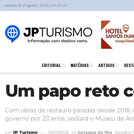
sábado, 8 of agosto, 2026 | 04:23:04
EDITORIAL
MATÉRIAS
ARTIGOS
DEST
Um papo reto co
Com obras de restauro paradas desde 2018, o
governo por 20 anos, sediará o Museu de A
por
JP Turismo
06/01/2026
no
Sotaque da Ilha
Reading T