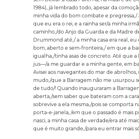
1984), já lembrado todo, apesar da comoçã
minha vida do bom combate e pregressa,/ a
que eu era o rei, e a rainha ser/a minha i
caminho,/do Anjo da Guarda e da Madre de
Drummond até,/ a minha casa era real, eu er
bom, aberto e sem-fronteira,/ em que a b
igualha,/tinha asas de concreto. Até que 
jus—/a me guardar e a minha gente, em ba
Avisei aos navegantes do mar de abrolhos, 
mudo,/que a Barragem não me usurpou seq
de tudo/! Quando inauguraram a Barragem
aberta,/sem saber que bateram com a cara
sobrevive a ela mesma,/pois se comporta 
porta-e-janela, /em que o passado é mais
nasci, a minha casa de verdade/era até ma
que é muito grande,/para eu entrar mais 