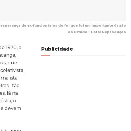
na esperança de ex-funcionários do foi que foi um importante órgão
do Estado – Foto: Reprodução
de 1970, a
Publicidade
acanga,
us, que
oletivista,
rnalista
rasil tão-
s, lá na
stia, o
 que devem