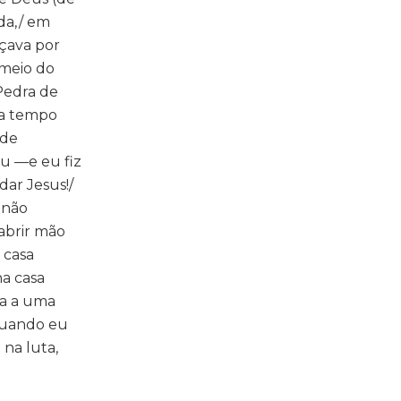
da,/ em
eçava por
 meio do
Pedra de
Era tempo
 de
ou —e eu fiz
ar Jesus!/
 não
abrir mão
 casa
a casa
da a uma
 quando eu
na luta,