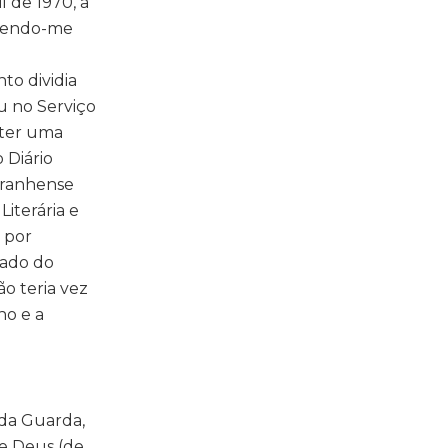
l de 1970, a
azendo-me
to dividia
u no Serviço
bter uma
 Diário
Maranhense
iterária e
 por
tado do
o teria vez
no e a
 da Guarda,
de Deus (de