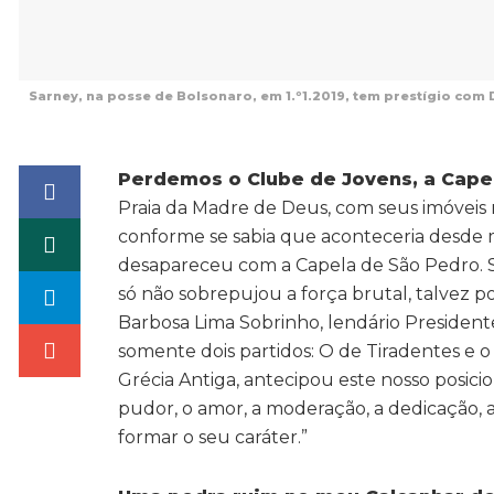
Sarney, na posse de Bolsonaro, em 1.º1.2019, tem prestígio com D
Perdemos o Clube de Jovens, a Cape
Praia da Madre de Deus, com seus imóveis 
conforme se sabia que aconteceria desde 
desapareceu com a Capela de São Pedro. Se n
só não sobrepujou a força brutal, talvez p
Barbosa Lima Sobrinho, lendário Presidente 
somente dois partidos: O de Tiradentes e o 
Grécia Antiga, antecipou este nosso posici
pudor, o amor, a moderação, a dedicação, a 
formar o seu caráter.”