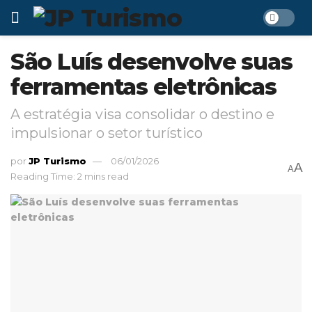
São Luís desenvolve suas
ferramentas eletrônicas
A estratégia visa consolidar o destino e
impulsionar o setor turístico
por
JP Turismo
06/01/2026
A
A
Reading Time: 2 mins read