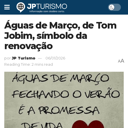
Águas de Março, de Tom
Jobim, símbolo da
renovação
por
JP Turismo
06/01/2026
A
A
Reading Time: 2 mins read