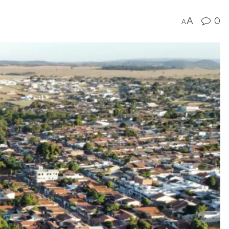
A
0
A