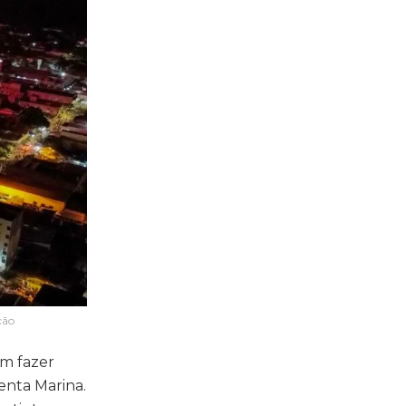
ção
am fazer
enta Marina.