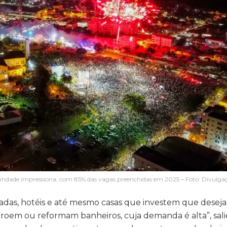
 Trindade impressiona, com 85% das vagas preenchidas em 2025 – Foto: Divulga
das, hotéis e até mesmo casas que investem que desej
troem ou reformam banheiros, cuja demanda é alta”, sali