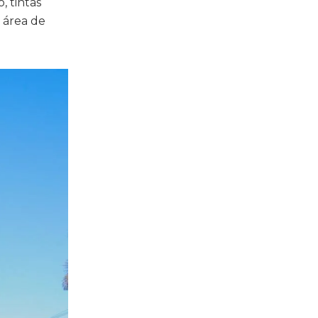
, tintas
 área de