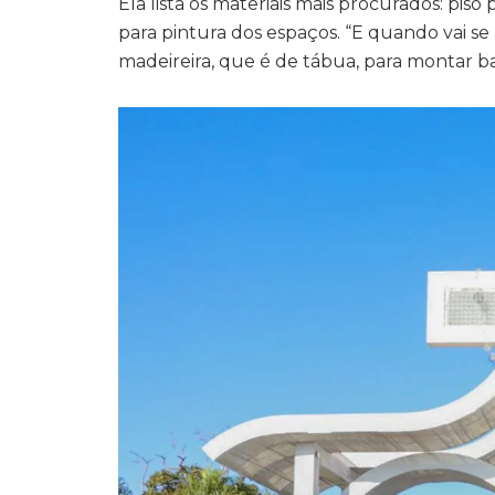
Ela lista os materiais mais procurados: pis
para pintura dos espaços. “E quando vai s
madeireira, que é de tábua, para montar barr