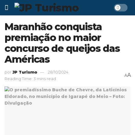
Maranhão conquista
premiação no maior
concurso de queijos das
Américas
por
JP Turismo
28/10/2024
A
A
Reading Time: 3 mins read