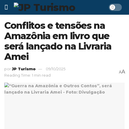
Conflitos e tensões na
Amazônia em livro que
será lançado na Livraria
Amei
por
JP Turismo
09/10/2025
A
A
Reading Time: 1 min read