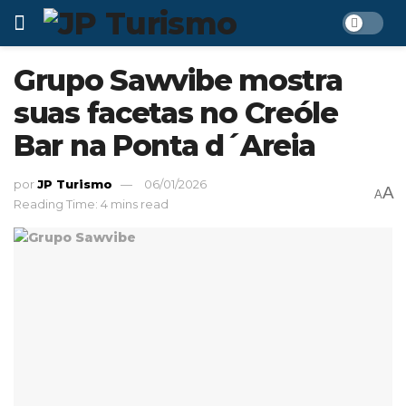
Grupo Sawvibe mostra
suas facetas no Creóle
Bar na Ponta d´Areia
por
JP Turismo
06/01/2026
A
A
Reading Time: 4 mins read