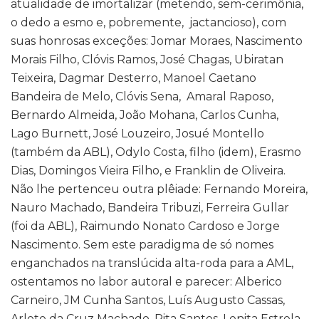
atualidade de imortalizar (metendo, sem-cerimônia,
o dedo a esmo e, pobremente, jactancioso), com
suas honrosas exceções: Jomar Moraes, Nascimento
Morais Filho, Clóvis Ramos, José Chagas, Ubiratan
Teixeira, Dagmar Desterro, Manoel Caetano
Bandeira de Melo, Clóvis Sena, Amaral Raposo,
Bernardo Almeida, João Mohana, Carlos Cunha,
Lago Burnett, José Louzeiro, Josué Montello
(também da ABL), Odylo Costa, filho (idem), Erasmo
Dias, Domingos Vieira Filho, e Franklin de Oliveira.
Não lhe pertenceu outra plêiade: Fernando Moreira,
Nauro Machado, Bandeira Tribuzi, Ferreira Gullar
(foi da ABL), Raimundo Nonato Cardoso e Jorge
Nascimento. Sem este paradigma de só nomes
enganchados na translúcida alta-roda para a AML,
ostentamos no labor autoral e parecer: Alberico
Carneiro, JM Cunha Santos, Luís Augusto Cassas,
Arlete da Cruz Machado, Rita Santos, Lenita Estrela