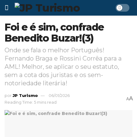
Foi e é sim, confrade
Benedito Buzar!(3)
Onde se fala o melhor Português!
Fernando Braga e Rossini Corrêa para a
AML! Melhor, se aplicar o seu estatuto,
sem a cota dos juristas e os sem-
notoriedade literária!
por
JP Turismo
06/01/2026
A
A
Reading Time: 5 mins read