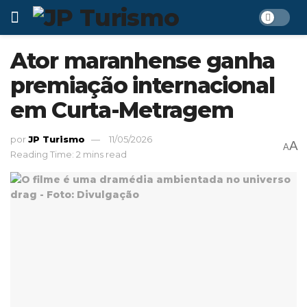
Ator maranhense ganha
premiação internacional
em Curta-Metragem
por
JP Turismo
11/05/2026
A
A
Reading Time: 2 mins read