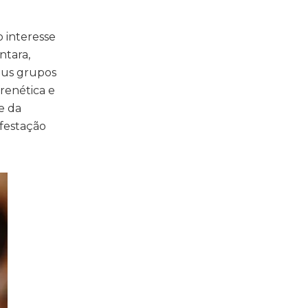
o interesse
ntara,
eus grupos
renética e
e da
festação