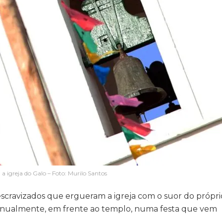
a igreja do Galo – Foto: Murilo Santos
scravizados que ergueram a igreja com o suor do próprio
, anualmente, em frente ao templo, numa festa que vem