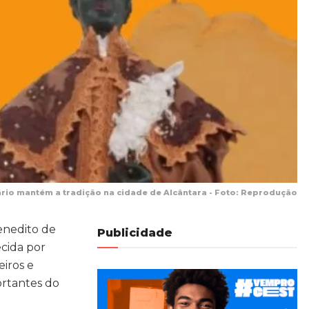
ário mantém a tradição na cidade de Alcântara - Foto: Reprodução
Benedito de
Publicidade
ecida por
eiros e
ortantes do