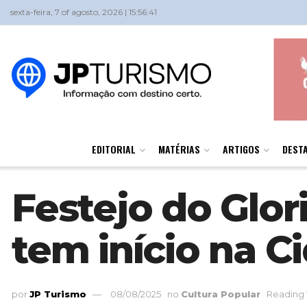
sexta-feira, 7 of agosto, 2026 | 15:56:41
EDITORIAL
MATÉRIAS
ARTIGOS
DEST
Festejo do Glor
tem início na 
por
JP Turismo
08/08/2025
no
Cultura Popular
Reading 