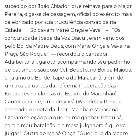
sucedido por João Chiador, que reinava para o Major
Pereira, diga-se de passagem, oficial do exército mais
celebrizado por sua truculência consabida na
Cidade. “Só davam Mané Onça e Vavá!” – “Os
concursos de toada da Voz Diacuí, eram vencidos
pelo Boi da Madre Deus, com Mané Onça e Vavá, na
Praça São Roque!” — recordou o cantador
Adalberto, ali, garoto, acompanhando seu padrinho
de batismo, o saudoso Cel. Bebeto, no Boi da Maioba,
e já amo do Boi de Itapera de Maracanã, além de
um dos baluartes da Fefcema (Federação das
Entidades Folclóricas do Estado do Maranhão).
Cantei para ele, uma de Vavá (Wandeley Pena, o
chamado o Poeta da Ilha): “Maioba e Maracanã
fizeram seleção pra querer me ganhar! Estou só,
com o meu batalhão, e a mesa julgadora é que vai
julgar”! Outra de Mané Onça: “Guerreiro da Madre