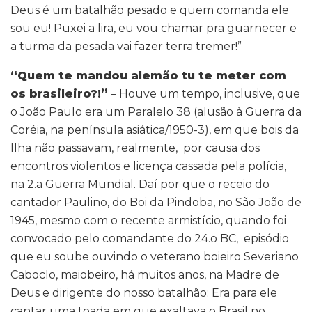
Deus é um batalhão pesado e quem comanda ele
sou eu! Puxei a lira, eu vou chamar pra guarnecer e
a turma da pesada vai fazer terra tremer!”
“Quem te mandou alemão tu te meter com
os brasileiro?!”
– Houve um tempo, inclusive, que
o João Paulo era um Paralelo 38 (alusão à Guerra da
Coréia, na península asiática/1950-3), em que bois da
Ilha não passavam, realmente, por causa dos
encontros violentos e licença cassada pela polícia,
na 2.a Guerra Mundial. Daí por que o receio do
cantador Paulino, do Boi da Pindoba, no São João de
1945, mesmo com o recente armistício, quando foi
convocado pelo comandante do 24.o BC, episódio
que eu soube ouvindo o veterano boieiro Severiano
Caboclo, maiobeiro, há muitos anos, na Madre de
Deus e dirigente do nosso batalhão: Era para ele
cantar uma toada em que exaltava o Brasil no