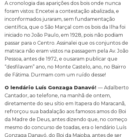
A cronologia das aparições dos bois onde nunca
foram vistos: Encetei a contestação abalizada, e
inconformados juraram, sem fundamentação
científica, que o São Marçal com os bois da Ilha foi
iniciado no João Paulo, em 1928, pois não podiam
passar para o Centro. Assinalei que os conjuntos de
matraca não eram vistos na passagem pela Av. João
Pessoa, antes de 1972, e ousaram publicar que
“desfilavam” ano, no Monte Castelo, ano, no Bairro
de Fátima. Durmam com um ruído desse!
O lendário Luís Gonzaga Danavó!
— Adalberto
Cantador, ao telefone, na manhã de ontem,
diretamente do seu sítio em Itapera do Maracanã,
refrorçou sua badalação aos famosos amos do Boi
da Madre de Deus, antes dizendo que, no começo
mesmo do concurso de toadas, era o lendário Luís
Gonzaga Danavó, do Boi da Maioba, antes de ser