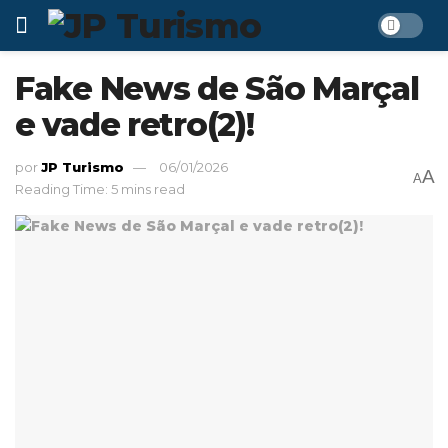
Fake News de São Marçal
e vade retro(2)!
por
JP Turismo
06/01/2026
A
A
Reading Time: 5 mins read