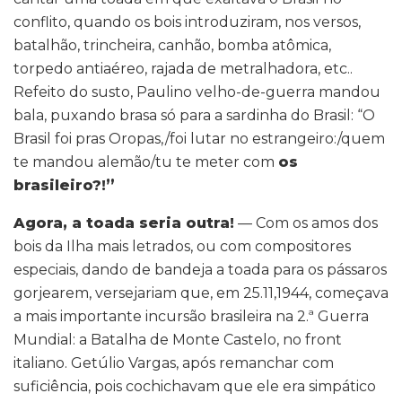
conflito, quando os bois introduziram, nos versos,
batalhão, trincheira, canhão, bomba atômica,
torpedo antiaéreo, rajada de metralhadora, etc..
Refeito do susto, Paulino velho-de-guerra mandou
bala, puxando brasa só para a sardinha do Brasil: “O
Brasil foi pras Oropas,/foi lutar no estrangeiro:/quem
te mandou alemão/tu te meter com
os
brasileiro?!”
Agora, a toada seria outra!
— Com os amos dos
bois da Ilha mais letrados, ou com compositores
especiais, dando de bandeja a toada para os pássaros
gorjearem, versejariam que, em 25.11,1944, começava
a mais importante incursão brasileira na 2.ª Guerra
Mundial: a Batalha de Monte Castelo, no front
italiano. Getúlio Vargas, após remanchar com
suficiência, pois cochichavam que ele era simpático