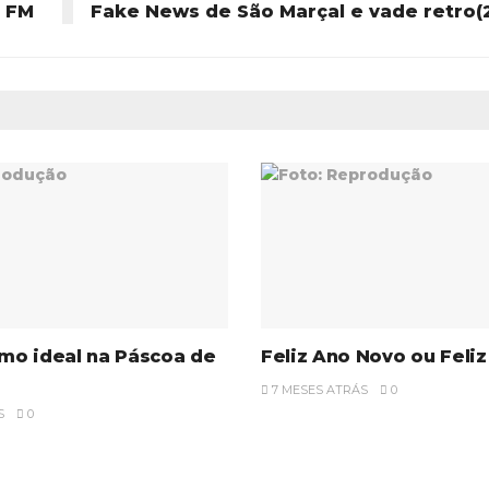
a FM
Fake News de São Marçal e vade retro(2
mo ideal na Páscoa de
Feliz Ano Novo ou Feliz
7 MESES ATRÁS
0
S
0