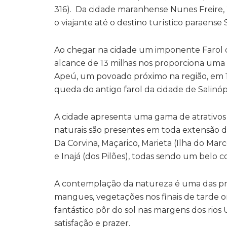
316). Da cidade maranhense Nunes Freire,
o viajante até o destino turístico paraense
Ao chegar na cidade um imponente Farol d
alcance de 13 milhas nos proporciona uma da
Apeú, um povoado próximo na região, em 19
queda do antigo farol da cidade de Salinópo
A cidade apresenta uma gama de atrativos 
naturais são presentes em toda extensão de s
Da Corvina, Maçarico, Marieta (Ilha do Marco
e Inajá (dos Pilões), todas sendo um belo c
A contemplação da natureza é uma das princ
mangues, vegetações nos finais de tarde o
fantástico pôr do sol nas margens dos rios
satisfação e prazer.