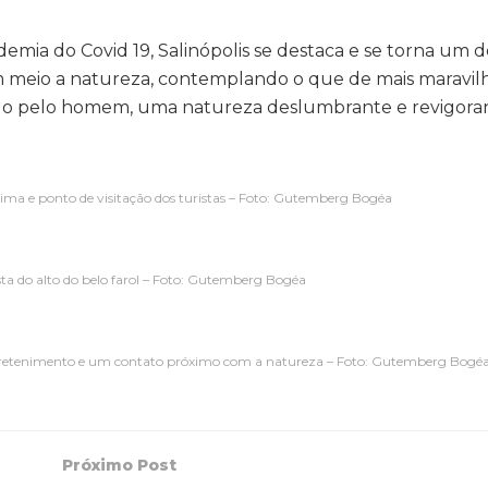
mia do Covid 19, Salinópolis se destaca e se torna um d
 meio a natureza, contemplando o que de mais maravil
tado pelo homem, uma natureza deslumbrante e revigora
tima e ponto de visitação dos turistas – Foto: Gutemberg Bogéa
ista do alto do belo farol – Foto: Gutemberg Bogéa
ntretenimento e um contato próximo com a natureza – Foto: Gutemberg Bogé
Próximo Post