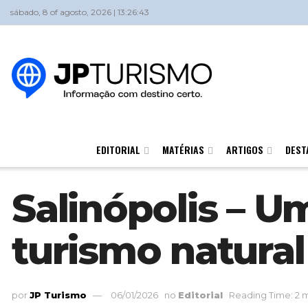
sábado, 8 of agosto, 2026 | 13:26:43
EDITORIAL
MATÉRIAS
ARTIGOS
DEST
Salinópolis – U
turismo natural
por
JP Turismo
06/01/2026
no
Editorial
Reading Time: 2 