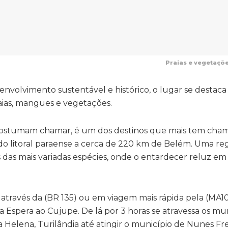
Praias e vegetaçõ
volvimento sustentável e histórico, o lugar se destaca
aias, mangues e vegetações.
s costumam chamar, é um dos destinos que mais tem cha
o litoral paraense a cerca de 220 km de Belém. Uma re
s das mais variadas espécies, onde o entardecer reluz em
 através da (BR 135) ou em viagem mais rápida pela (MA1
a Espera ao Cujupe. De lá por 3 horas se atravessa os mu
Helena, Turilândia até atingir o município de Nunes Fre