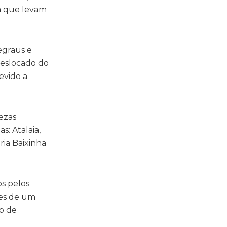
m que levam
egraus e
 deslocado do
evido a
ezas
s: Atalaia,
ria Baixinha
os pelos
res de um
to de