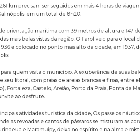
 261 km precisam ser seguidos em mais 4 horas de viage
 Salinópolis, em um total de 8h20.
e orientação marítima com 39 metros de altura e 147 d
s mais belas vistas da região. O Farol veio para o local
36 e colocado no ponto mais alto da cidade, em 1937, d
lis.
para quem visita o município. A exuberância de suas bel
eu litoral, com praias de areias brancas e finas, entre ela
), Fortaleza, Castelo, Areião, Porto da Praia, Ponta da Ma
onvite ao desfrute.
ipais atividades turística da cidade, Os passeios náutic
nde as revoadas e cantos de pássaros se misturam as co
 Urindeua e Maramuipy, deixa no espírito e na alma e mis