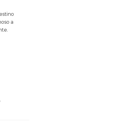
estino
hoso a
nte.
a