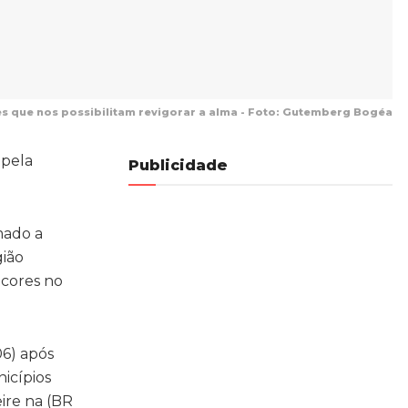
es que nos possibilitam revigorar a alma - Foto: Gutemberg Bogéa
 pela
Publicidade
mado a
gião
 cores no
06) após
nicípios
ire na (BR