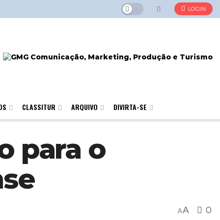
LOGIN
OS
CLASSITUR
ARQUIVO
DIVIRTA-SE
o para o
nse
A
0
A