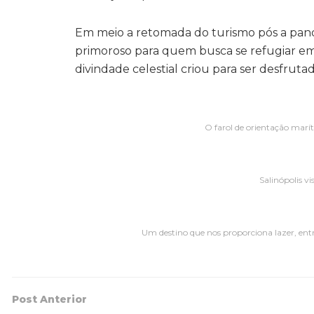
Em meio a retomada do turismo pós a pande
primoroso para quem busca se refugiar em
divindade celestial criou para ser desfru
O farol de orientação marí
Salinópolis v
Um destino que nos proporciona lazer, e
Post Anterior