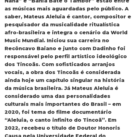
Nanã” e “Bahia Bate o Tambor” estão entre
as músicas mais aguardadas pelo público. A
saber, Mateus Aleluia é cantor, compositor e
pesquisador da musicalidade ritualística
afro-brasileira e integra o cenário da World
Music Mundial. Iniciou sua carreira no
Recôncavo Baiano e junto com Dadinho foi
responsável pelo perfil artístico ideológico
dos Tincoãs. Com sofisticados arranjos
vocais, a obra dos Tincoãs é considerada
ainda hoje um capítulo singular na história
da música brasileira. Já Mateus Aleluia é
considerado uma das personalidades
culturais mais importantes do Brasil – em
2020, foi tema do filme documentário
“Aleluia, o canto infinito do Tincoã”. Em
2022, recebeu o título de Doutor Honoris
Causa pela Universidade Federal do