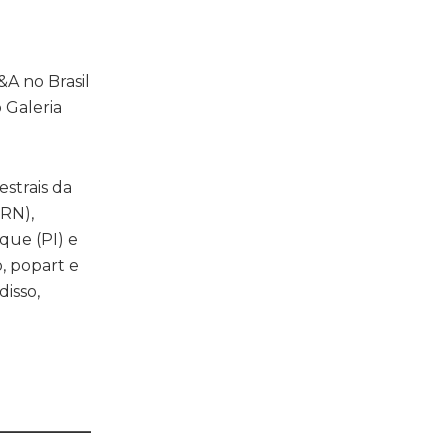
&A no Brasil
 Galeria
strais da
(RN),
que (PI) e
o, popart e
disso,
____________