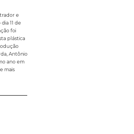
trador e
dia 11 de
ção foi
ta plástica
produção
rda, Antônio
smo ano em
e mais
____________