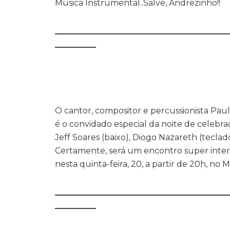
Música Instrumental..Salve, Andrezinho!!
__________________________________________
__________
O cantor, compositor e percussionista Pa
é o convidado especial da noite de celebr
Jeff Soares (baixo), Diogo Nazareth (teclad
Certamente, será um encontro super intere
nesta quinta-feira, 20, a partir de 20h, no 
__________________________________________
__________