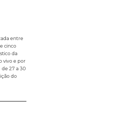
zada entre
de cinco
stico da
o vivo e por
 de 27 a 30
dição do
____________