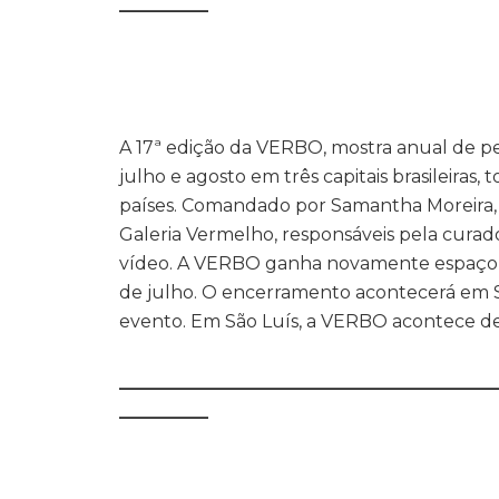
__________
A 17ª edição da VERBO, mostra anual de pe
julho e agosto em três capitais brasileiras
países. Comandado por Samantha Moreira, c
Galeria Vermelho, responsáveis pela curado
vídeo. A VERBO ganha novamente espaço em
de julho. O encerramento acontecerá em São
evento. Em São Luís, a VERBO acontece d
__________________________________________
__________