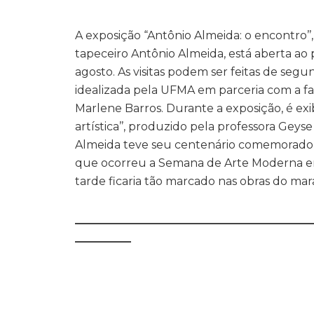
A exposição “Antônio Almeida: o encontro’’
tapeceiro Antônio Almeida, está aberta ao 
agosto. As visitas podem ser feitas de segun
idealizada pela UFMA em parceria com a famí
Marlene Barros. Durante a exposição, é exi
artística’’, produzido pela professora Gey
Almeida teve seu centenário comemorado 
que ocorreu a Semana de Arte Moderna em
tarde ficaria tão marcado nas obras do ma
__________________________________________
__________