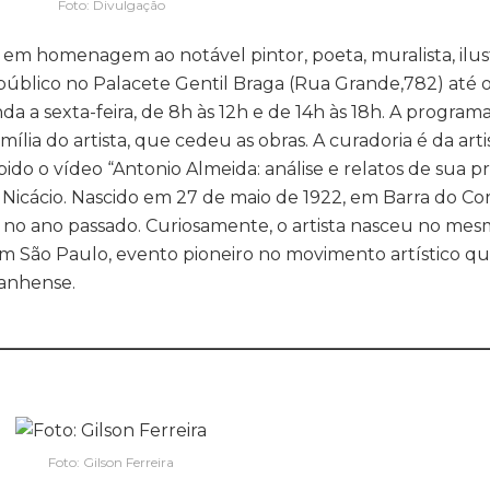
Foto: Divulgação
, em homenagem ao notável pintor, poeta, muralista, ilus
público no Palacete Gentil Braga (Rua Grande,782) até o 
da a sexta-feira, de 8h às 12h e de 14h às 18h. A programa
lia do artista, que cedeu as obras. A curadoria é da artis
bido o vídeo “Antonio Almeida: análise e relatos de sua 
se Nicácio. Nascido em 27 de maio de 1922, em Barra do Co
no ano passado. Curiosamente, o artista nasceu no me
 São Paulo, evento pioneiro no movimento artístico qu
ranhense.
________________________________________________________
Foto: Gilson Ferreira