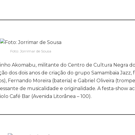
________________________________________________________
Foto: Jorrimar de Sousa
ulinho Akomabu, militante do Centro de Cultura Negra d
ação dos dois anos de criação do grupo Samambaia Jazz,
os), Fernando Moreira (bateria) e Gabriel Oliveira (trompe
ssante de musicalidade e originalidade. A festa-show a
Miolo Café Bar (Avenida Litorânea – 100).
________________________________________________________