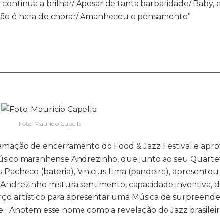
e continua a brilhar/ Apesar de tanta barbaridade/ Baby, 
 Não é hora de chorar/ Amanheceu o pensamento”
________________________________________________________
Foto: Maurício Capella
ramação de encerramento do Food & Jazz Festival e aprov
 músico maranhense Andrezinho, que junto ao seu Quart
s Pacheco (bateria), Vinicius Lima (pandeiro), apresento
 Andrezinho mistura sentimento, capacidade inventiva, 
berço artístico para apresentar uma Música de surpreend
e…Anotem esse nome como a revelação do Jazz brasileir