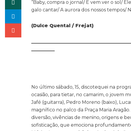
“Baby, compra o jornal/ E vem ver o sol/ El
galo cantar/ A aurora dos nossos tempos/
(Dulce Quental / Frejat)
__________________________________________
__________
No último sábado, 15, discotequei na prog
ocasião, para tietar, no camarim, o jovem
Jafé (guitarra), Pedro Moreno (baixo), Luca
magnífico no palco da Praça Maria Aragão.
diversão, vivências de menino, origens e 
sofisticação, que emociona profundament