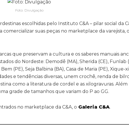
Foto: Divulgação
stinas escolhidas pelo Instituto C&A – pilar social da C
a comercializar suas peças no marketplace da varejista, o
rcas que preservam a cultura e os saberes manuais ance
estados do Nordeste: Demodê (MA), Sherida (CE), Funlab 
 Bem (PE), Seja Balbina (BA), Casa de Maria (PE), Xique-xi
idades e tendências diversas, unem crochê, renda de bilr
ina como a literatura de cordel e as xilogravuras. Além 
 uma grade de tamanhos que variam do P ao GG.
ntrados no marketplace da C&A, o
Galeria C&A
.
________________________________________________________