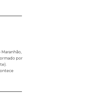
____________
o Maranhão,
 formado por
te).
contece
____________