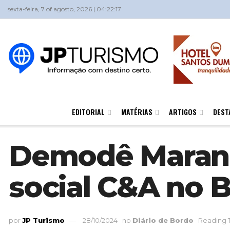
sexta-feira, 7 of agosto, 2026 | 04:22:17
EDITORIAL
MATÉRIAS
ARTIGOS
DEST
Demodê Maranhã
social C&A no B
por
JP Turismo
28/10/2024
no
Diário de Bordo
Reading T