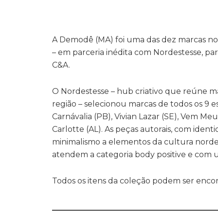
A Demodê (MA) foi uma das dez marcas norde
– em parceria inédita com Nordestesse, par
C&A.
O Nordestesse – hub criativo que reúne ma
região – selecionou marcas de todos os 9 
Carnávalia (PB), Vivian Lazar (SE), Vem Meu
Carlotte (AL). As peças autorais, com ident
minimalismo a elementos da cultura nordest
atendem a categoria body positive e com
Todos os itens da coleção podem ser enco
__________________________________________