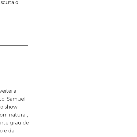
escuta o
____________
eitei a
eto: Samuel
u o show
dom natural,
ente grau de
o e da