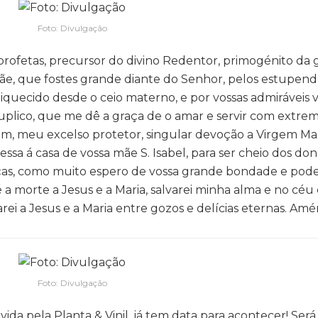
Foto: Divulgação
 profetas, precursor do divino Redentor, primogénito da 
Mãe, que fostes grande diante do Senhor, pelos estupen
quecido desde o ceio materno, e por vossas admiráveis v
plico, que me dê a graça de o amar e servir com extre
m, meu excelso protetor, singular devoção a Virgem Ma
ssa á casa de vossa mãe S. Isabel, para ser cheio dos don
ças, como muito espero de vossa grande bondade e pod
a morte a Jesus e a Maria, salvarei minha alma e no céu
rei a Jesus e a Maria entre gozos e delícias eternas. Amé
Foto: Divulgação
vida pela Planta & Vinil, já tem data para acontecer! Será