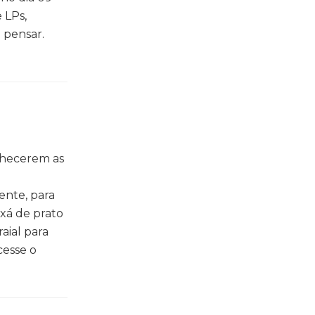
 LPs,
 pensar.
nhecerem as
ente, para
xá de prato
aial para
cesse o