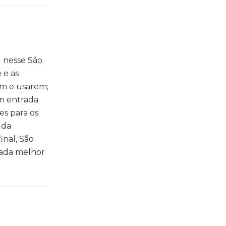
l nesse São
 e as
em e usarem;
om entrada
es para os
 da
inal, São
nada melhor