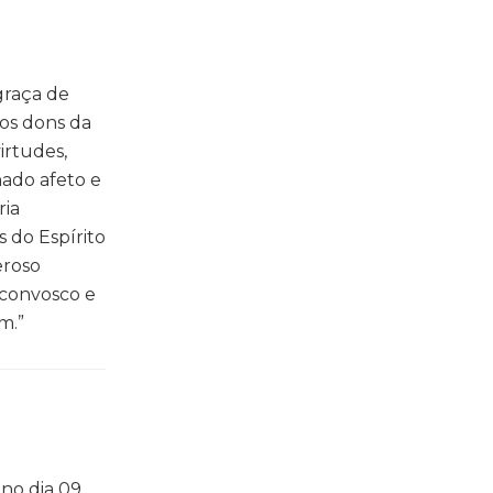
graça de
dos dons da
irtudes,
mado afeto e
ria
s do Espírito
eroso
 convosco e
m.”
 no dia 09