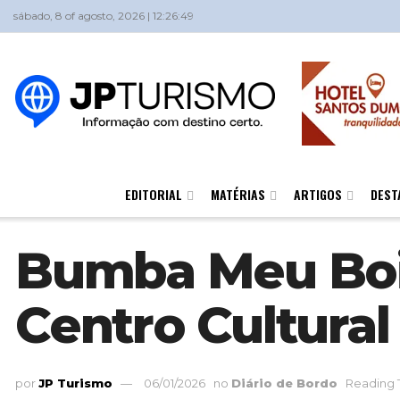
sábado, 8 of agosto, 2026 | 12:26:49
EDITORIAL
MATÉRIAS
ARTIGOS
DEST
Bumba Meu Boi
Centro Cultural
por
JP Turismo
06/01/2026
no
Diário de Bordo
Reading 