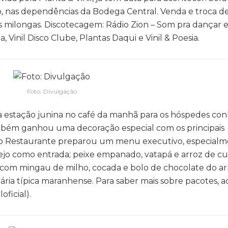
o, nas dependências da Bodega Central. Venda e troca de
as milongas. Discotecagem: Rádio Zion – Som pra dançar e
, Vinil Disco Clube, Plantas Daqui e Vinil & Poesia.
Foto: Divulgação
a estação junina no café da manhã para os hóspedes co
ambém ganhou uma decoração especial com os principais
ito Restaurante preparou um menu executivo, especialm
ejo como entrada; peixe empanado, vatapá e arroz de cu
 com mingau de milho, cocada e bolo de chocolate do arr
ária típica maranhense. Para saber mais sobre pacotes, a
ficial).