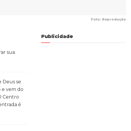
Foto: Reprodução
Publicidade
rar sua
e Deus se
o e vem do
 O Centro
 entrada é