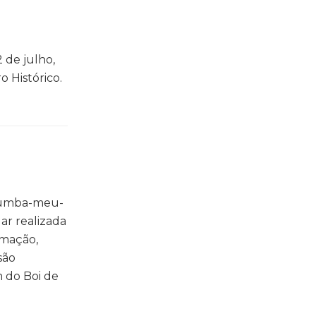
 de julho,
o Histórico.
 bumba-meu-
ar realizada
amação,
são
m do Boi de