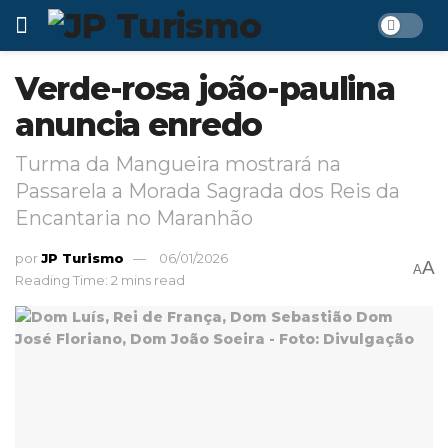
Verde-rosa joão-paulina
anuncia enredo
Turma da Mangueira mostrará na
Passarela a Morada Sagrada dos Reis da
Encantaria no Maranhão
por
JP Turismo
06/01/2026
A
A
Reading Time: 2 mins read