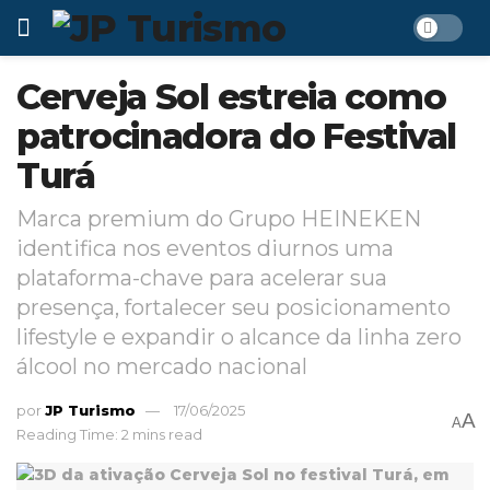
Cerveja Sol estreia como
patrocinadora do Festival
Turá
Marca premium do Grupo HEINEKEN
identifica nos eventos diurnos uma
plataforma-chave para acelerar sua
presença, fortalecer seu posicionamento
lifestyle e expandir o alcance da linha zero
álcool no mercado nacional
por
JP Turismo
17/06/2025
A
A
Reading Time: 2 mins read