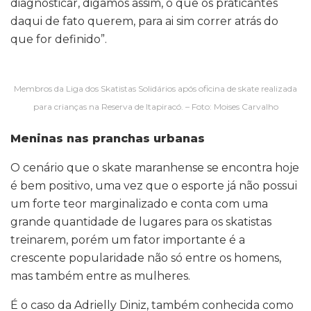
diagnosticar, digamos assim, o que os praticantes
daqui de fato querem, para ai sim correr atrás do
que for definido”.
Membros da Liga dos Skatistas Solidários após oficina de skate realizada
para crianças na Reserva de Itapiracó. – Foto: Moises Carvalho
Meninas nas pranchas urbanas
O cenário que o skate maranhense se encontra hoje
é bem positivo, uma vez que o esporte já não possui
um forte teor marginalizado e conta com uma
grande quantidade de lugares para os skatistas
treinarem, porém um fator importante é a
crescente popularidade não só entre os homens,
mas também entre as mulheres.
É o caso da Adrielly Diniz, também conhecida como