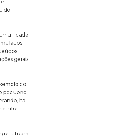
de
o do
e comunidade
ormulados
nteúdos
ções gerais,
 exemplo do
de pequeno
erando, há
cumentos
s que atuam