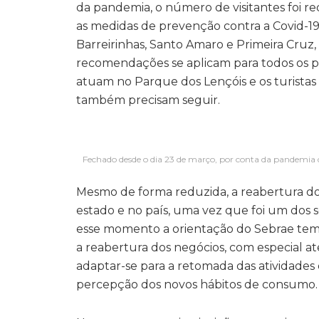
da pandemia, o número de visitantes foi r
as medidas de prevenção contra a Covid-1
Barreirinhas, Santo Amaro e Primeira Cruz
recomendações se aplicam para todos os pr
atuam no Parque dos Lençóis e os turistas
também precisam seguir.
Fechado desde o dia 23 de março, por conta da pandemia 
Mesmo de forma reduzida, a reabertura do 
estado e no país, uma vez que foi um dos 
esse momento a orientação do Sebrae tem
a reabertura dos negócios, com especial a
adaptar-se para a retomada das atividades 
percepção dos novos hábitos de consumo. É