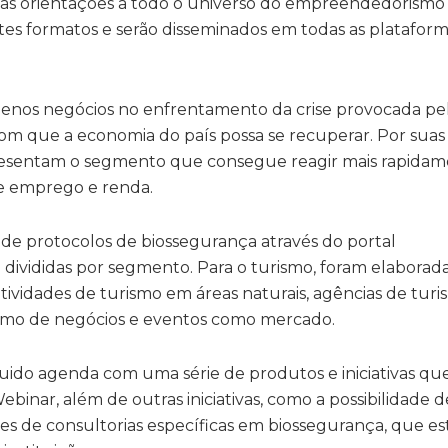
s orientações a todo o universo do empreendedorismo n
es formatos e serão disseminados em todas as plataform
enos negócios no enfrentamento da crise provocada pe
 com que a economia do país possa se recuperar. Por suas
presentam o segmento que consegue reagir mais rapidam
e emprego e renda.
de protocolos de biossegurança através do portal
o divididas por segmento. Para o turismo, foram elaborad
idades de turismo em áreas naturais, agências de turi
smo de negócios e eventos como mercado.
ido agenda com uma série de produtos e iniciativas que 
binar, além de outras iniciativas, como a possibilidade d
tes de consultorias específicas em biossegurança, que e