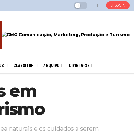
LOGIN
OS
CLASSITUR
ARQUIVO
DIVIRTA-SE
es em
rismo
ea naturais e os cuidados a serem