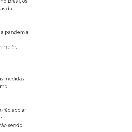
o Brasil, os
as da
la pandemia
ente às
as medidas
smo,
irão apoiar
e
stão sendo