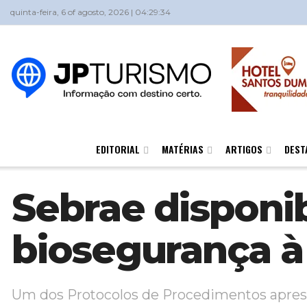
quinta-feira, 6 of agosto, 2026 | 04:29:34
EDITORIAL
MATÉRIAS
ARTIGOS
DEST
Sebrae disponib
biosegurança à
Um dos Protocolos de Procedimentos apresen