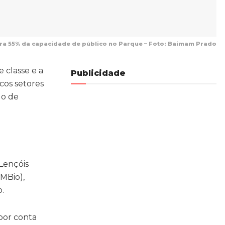
para 55% da capacidade de público no Parque – Foto: Baimam Prado
 classe e a
Publicidade
cos setores
do de
 Lençóis
CMBio),
.
por conta