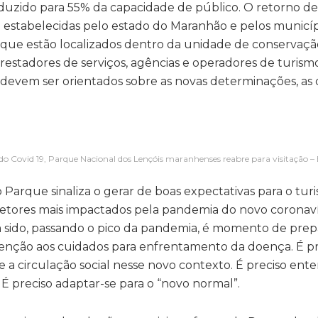
eduzido para 55% da capacidade de público. O retorno de
9 estabelecidas pelo estado do Maranhão e pelos municí
, que estão localizados dentro da unidade de conservaçã
estadores de serviços, agências e operadores de turis
 devem ser orientados sobre as novas determinações, as 
do Covid 19, Parque Nacional dos Lençóis maranhenses reabre para visitação
Parque sinaliza o gerar de boas expectativas para o tur
setores mais impactados pela pandemia do novo coronaví
 sido, passando o pico da pandemia, é momento de prep
tenção aos cuidados para enfrentamento da doença. É pr
e a circulação social nesse novo contexto. É preciso ent
 preciso adaptar-se para o “novo normal”.