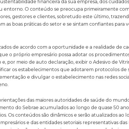
sustentabilidade financeira da sua empresa, dos cuidado
u entorno. O conteúdo se preocupa primeiramente com
dores, gestores e clientes, sobretudo este último, traz
 as boas práticas do setor e se sintam confiantes para v
izados de acordo com a oportunidade e a realidade de ca
é que o próprio empresário possa adotar os procedimentos
e, por meio de auto declaração, exibir o Adesivo de Vitr
ificar os estabelecimentos que adotarem protocolos de
ementação e divulgar o estabelecimento nas redes sociai
eno.
orientações das maiores autoridades de saúde do mun
mento do Sebrae acumulados ao longo de quase 50 anos 
s. Os conteúdos são dinâmicos e serão atualizados ao l
presários e das entidades setoriais representativas das