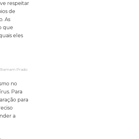
ve respeitar
pios de
o. As
mo que
quais eles
 – Biamam Prado
ismo no
rus. Para
aração para
eciso
ender a