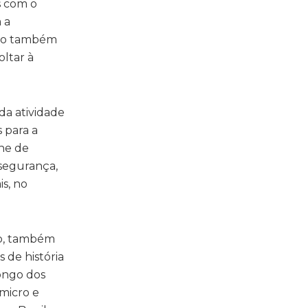
s com o
 a
endo também
oltar à
da atividade
 para a
ine de
 segurança,
s, no
do, também
de história
ongo dos
 micro e