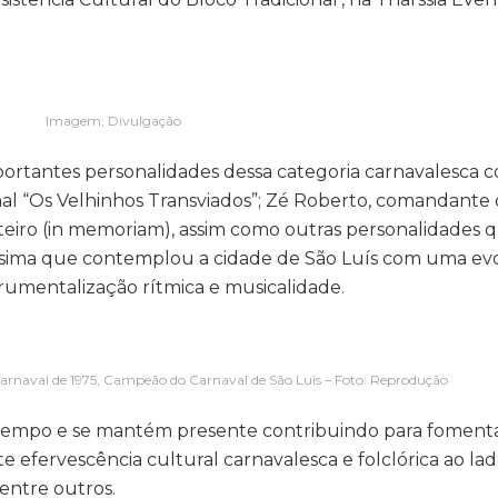
Imagem; Divulgação
ortantes personalidades dessa categoria carnavalesca 
nal “Os Velhinhos Transviados”; Zé Roberto, comandante
ateiro (in memoriam), assim como outras personalidades 
líssima que contemplou a cidade de São Luís com uma e
trumentalização rítmica e musicalidade.
 Carnaval de 1975, Campeão do Carnaval de São Luís – Foto: Reprodução
 tempo e se mantém presente contribuindo para fomenta
 efervescência cultural carnavalesca e folclórica ao lad
entre outros.