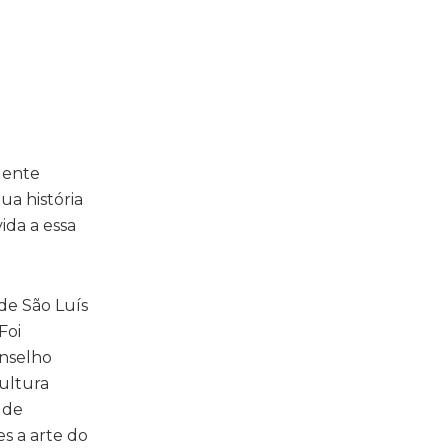
gente
a história
ida a essa
de São Luís
Foi
onselho
Cultura
e de
s a arte do