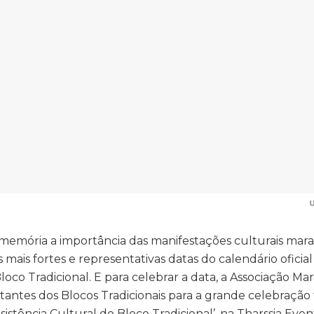
U
emória a importância das manifestações culturais mar
ais fortes e representativas datas do calendário oficial
oco Tradicional. E para celebrar a data, a Associação M
antes dos Blocos Tradicionais para a grande celebração f
esistência Cultural do Bloco Tradicional’, na Tharssia Even