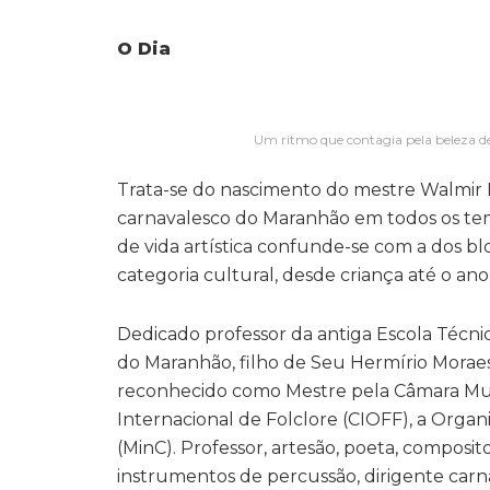
O Dia
Um ritmo que contagia pela beleza de
Trata-se do nascimento do mestre Walmir M
carnavalesco do Maranhão em todos os tem
de vida artística confunde-se com a dos bl
categoria cultural, desde criança até o an
Dedicado professor da antiga Escola Técni
do Maranhão, filho de Seu Hermírio Morae
reconhecido como Mestre pela Câmara Munic
Internacional de Folclore (CIOFF), a Organi
(MinC). Professor, artesão, poeta, composito
instrumentos de percussão, dirigente carn