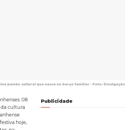
ma paixão cultural que nasce no berço familiar - Foto: Divulgação
anhenses. 08
Publicidade
 da cultura
aranhense
estiva hoje,
tos, na