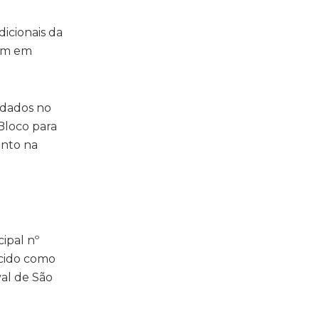
icionais da
ram em
idados no
Bloco para
ento na
cipal nº
ecido como
val de São