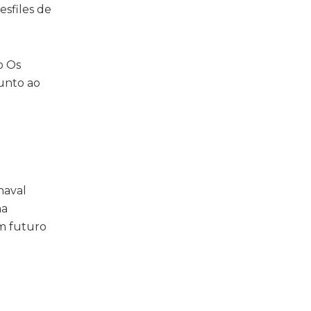
sfiles de
o Os
junto ao
naval
ma
m futuro