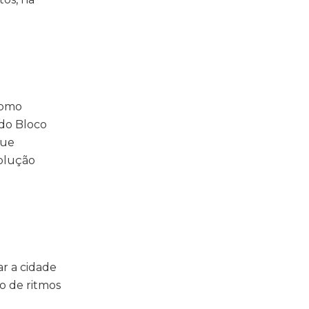
como
 do Bloco
que
volução
r a cidade
o de ritmos