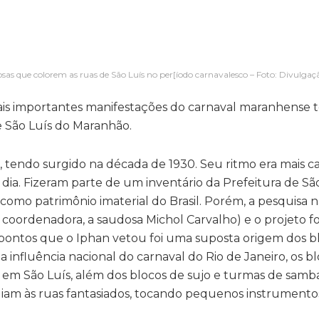
osas que colorem as ruas de São Luís no per[íodo carnavalesco – Foto: Divulgaç
mais importantes manifestações do carnaval maranhense 
e São Luís do Maranhão.
s, tendo surgido na década de 1930. Seu ritmo era mais 
 dia. Fizeram parte de um inventário da Prefeitura de Sã
omo patrimônio imaterial do Brasil. Porém, a pesquisa n
coordenadora, a saudosa Michol Carvalho) e o projeto fo
ontos que o Iphan vetou foi uma suposta origem dos b
a influência nacional do carnaval do Rio de Janeiro, os b
 em São Luís, além dos blocos de sujo e turmas de samba
am às ruas fantasiados, tocando pequenos instrumento