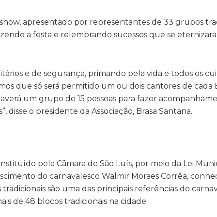
show, apresentado por representantes de 33 grupos trad
fazendo a festa e relembrando sucessos que se eterniza
itários e de segurança, primando pela vida e todos os cu
os que só será permitido um ou dois cantores de cada 
 haverá um grupo de 15 pessoas para fazer acompanham
, disse o presidente da Associação, Brasa Santana.
 Instituído pela Câmara de São Luís, por meio da Lei Muni
ascimento do carnavalesco Walmir Moraes Corrêa, conh
tradicionais são uma das principais referências do carna
s de 48 blocos tradicionais na cidade.