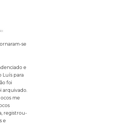
ão
tornaram-se
cadenciado e
o Luís para
ão foi
i arquivado.
locos me
locos
, registrou-
s e