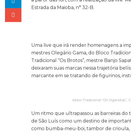
Estrada da Maioba, n° 32-B.
Uma live que irá render homenagens a imp
mestres Olegário Gama, do Bloco Tradicio
Tradicional “Os Brotos”, mestre Banjo Sap
deixaram suas marcas nessa trajetória be
marcante em se tratando de figurinos, ins
bloco Tradicional “Os Vigaristas”,
Um ritmo que ultrapassou as barreiras do
de São Luís como um destino de importante
como bumba-meu-boi, tambor de crioula, 