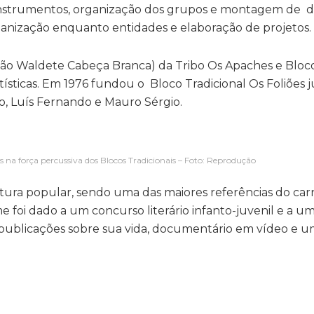
 instrumentos, organização dos grupos e montagem de de
ganização enquanto entidades e elaboração de projetos.
irmão Waldete Cabeça Branca) da Tribo Os Apaches e Bloc
tísticas. Em 1976 fundou o Bloco Tradicional Os Foliões 
o, Luís Fernando e Mauro Sérgio.
 na força percussiva dos Blocos Tradicionais – Foto: Reprodução
tura popular, sendo uma das maiores referências do car
foi dado a um concurso literário infanto-juvenil e a u
publicações sobre sua vida, documentário em vídeo e u