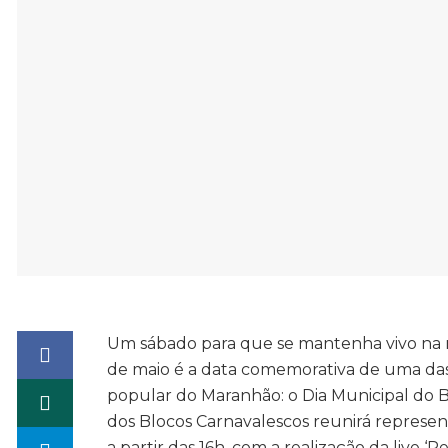
Um sábado para que se mantenha vivo na m
de maio é a data comemorativa de uma das m
popular do Maranhão: o Dia Municipal do Bl
dos Blocos Carnavalescos reunirá represent
a partir das 16h, com a realização da live ‘R