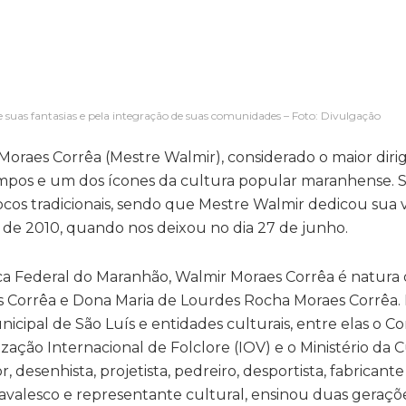
 suas fantasias e pela integração de suas comunidades – Foto: Divulgação
oraes Corrêa (Mestre Walmir), considerado o maior diri
pos e um dos ícones da cultura popular maranhense. Su
ocos tradicionais, sendo que Mestre Walmir dedicou sua v
o de 2010, quando nos deixou no dia 27 de junho.
ca Federal do Maranhão, Walmir Moraes Corrêa é natura 
s Corrêa e Dona Maria de Lourdes Rocha Moraes Corrêa. 
ipal de São Luís e entidades culturais, entre elas o C
zação Internacional de Folclore (IOV) e o Ministério da 
r, desenhista, projetista, pedreiro, desportista, fabricant
avalesco e representante cultural, ensinou duas geraçõe