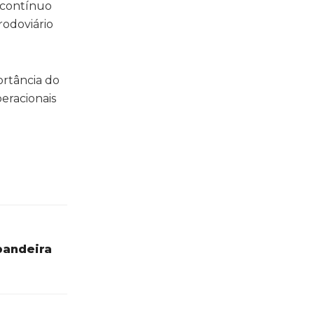
 contínuo
odoviário
ortância do
peracionais
bandeira