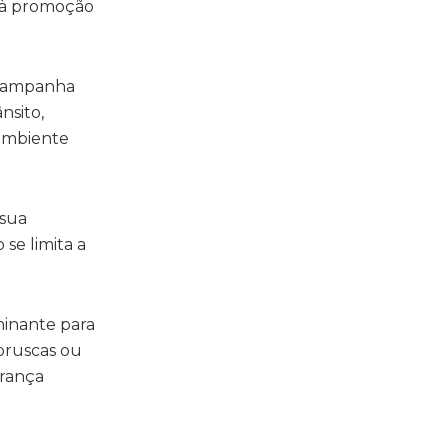
e à promoção
a campanha
nsito,
 ambiente
 sua
 se limita a
.
minante para
bruscas ou
urança