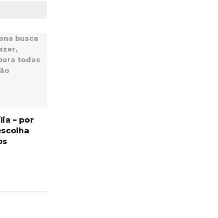
lia – por
escolha
os