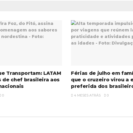
ue Transportam: LATAM
Férias de julho em famí
s de chef brasileira aos
que o cruzeiro virou a 
nacionais
preferida dos brasileir
0
4 MESES ATRÁS
0