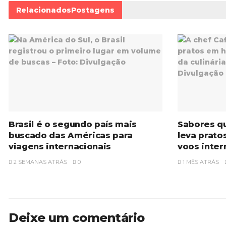
Relacionados
Postagens
Brasil é o segundo país mais
Sabores q
buscado das Américas para
leva prato
viagens internacionais
voos inter
2 SEMANAS ATRÁS
0
1 MÊS ATRÁS
Deixe um comentário