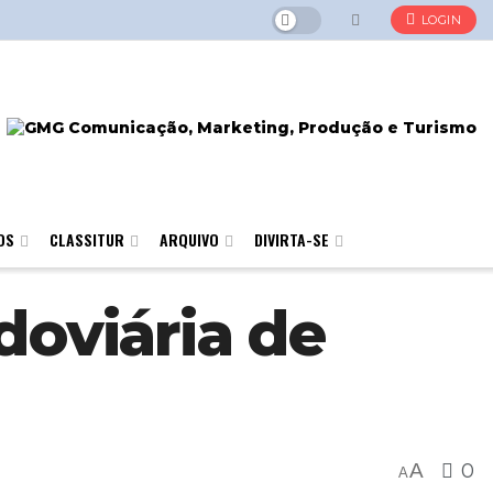
LOGIN
OS
CLASSITUR
ARQUIVO
DIVIRTA-SE
oviária de
A
0
A