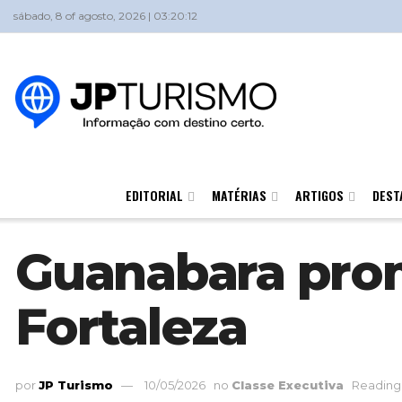
sábado, 8 of agosto, 2026 | 03:20:12
EDITORIAL
MATÉRIAS
ARTIGOS
DEST
Guanabara prom
Fortaleza
por
JP Turismo
10/05/2026
no
Classe Executiva
Reading 