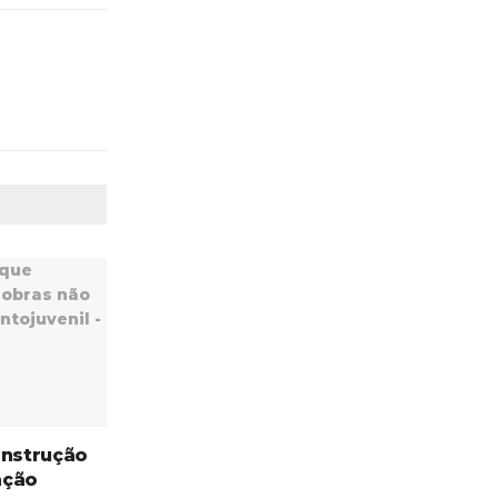
onstrução
ação