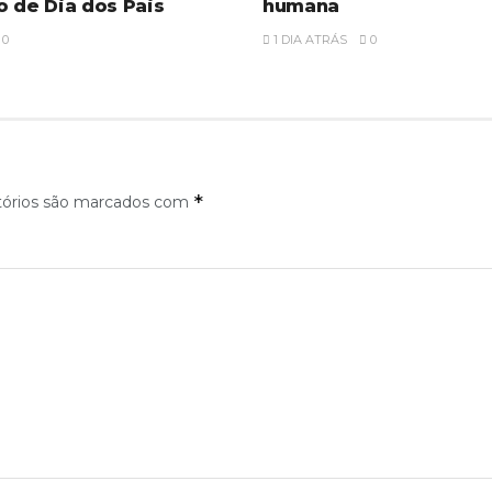
o de Dia dos Pais
humana
0
1 DIA ATRÁS
0
*
tórios são marcados com