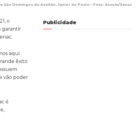
o de São Domingos do Azeitão, Júnior do Posto – Foto: Ascom/Senac
1, o
Publicidade
 garantir
Senac.
mos aqui
rande êxito
possuem
ue vão poder
ac é
e,