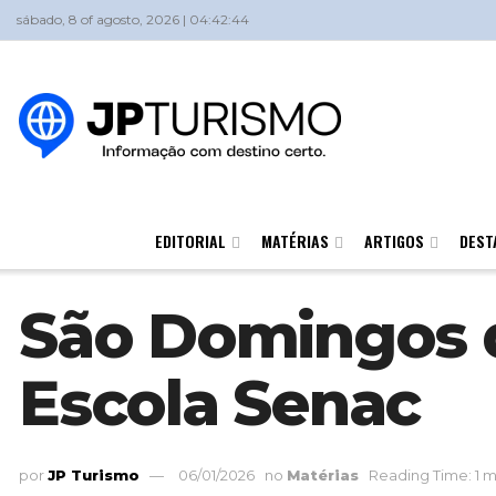
sábado, 8 of agosto, 2026 | 04:42:44
EDITORIAL
MATÉRIAS
ARTIGOS
DEST
São Domingos d
Escola Senac
por
JP Turismo
06/01/2026
no
Matérias
Reading Time: 1 m