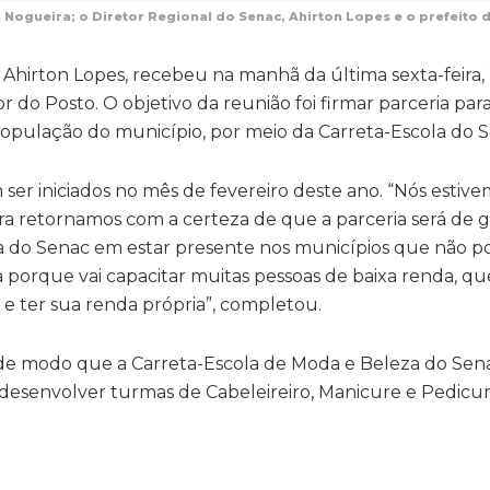
a Nogueira; o Diretor Regional do Senac, Ahirton Lopes e o prefeit
Ahirton Lopes, recebeu na manhã da última sexta-feira, 2
 do Posto. O objetivo da reunião foi firmar parceria para
 população do município, por meio da Carreta-Escola do 
ser iniciados no mês de fevereiro deste ano. “Nós estive
ra retornamos com a certeza de que a parceria será de g
ativa do Senac em estar presente nos municípios que não 
osa porque vai capacitar muitas pessoas de baixa renda, q
r e ter sua renda própria”, completou.
, de modo que a Carreta-Escola de Moda e Beleza do Sen
esenvolver turmas de Cabeleireiro, Manicure e Pedicur