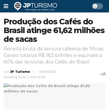
Produção dos Cafés do
Brasil atinge 61,62 milhões
de sacas
Receita bruta da lavoura cafeeira de Minas
Gerais totaliza R$ 18,5 bilhões e equivale a
60% das lavouras dos Cafés do Brasil
por
JP Turismo
06/01/2026
A
A
Reading Time: 2 mins read