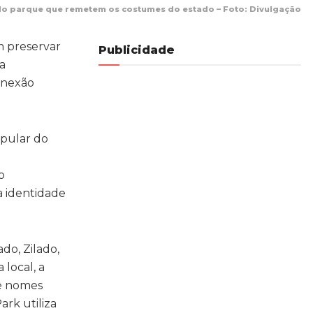
do parque que remetem os costumes do estado – Foto: Divulgação
m preservar
Publicidade
a
conexão
opular do
o
a identidade
do, Zilado,
local, a
de nomes
rk utiliza