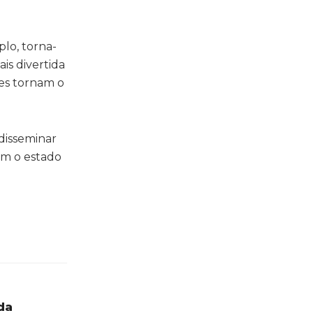
lo, torna-
is divertida
es tornam o
disseminar
om o estado
da