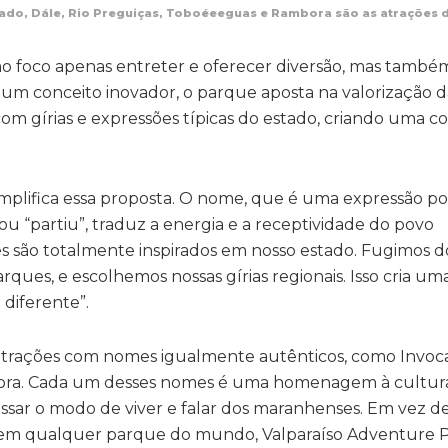
ado, Dále, Rio Preguiças, Toboéeeguas e Rambora são as atrações 
 foco apenas entreter e oferecer diversão, mas també
 um conceito inovador, o parque aposta na valorização d
com gírias e expressões típicas do estado, criando uma 
mplifica essa proposta. O nome, que é uma expressão p
ou “partiu”, traduz a energia e a receptividade do povo
s são totalmente inspirados em nosso estado. Fugimos d
rques, e escolhemos nossas gírias regionais. Isso cria um
diferente”.
atrações com nomes igualmente autênticos, como Invoca
ora. Cada um desses nomes é uma homenagem à cultura 
essar o modo de viver e falar dos maranhenses. Em vez 
 em qualquer parque do mundo, Valparaíso Adventure Pa