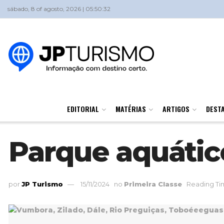
sábado, 8 of agosto, 2026 | 05:50:32
EDITORIAL
MATÉRIAS
ARTIGOS
DEST
Parque aquátic
por
JP Turismo
15/11/2024
no
Primeira Classe
Reading Tim