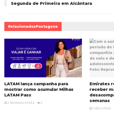
Segunda de Primeira em Alcântara
Relacionados
Postagens
LATAM lança campanha para
Emirates r
mostrar como acumular Milhas
receber m
LATAM Pass
desacompa
semanas
2 SEMANAS ATRÁS
0
1 MÊS ATRÁS