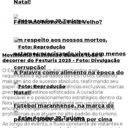
Natal!
Feliz Ano Novo ou Feliz Velho?
Em respeito aos nossos mortos,
estamos precisando viver com menos
Movimento foi intenso durante todo o
decorrer do Festuris 2025 - Foto: Divulgação
corrupção!
O Espaço Luxury, um dos segmentos mais
A Palavra como alimento na época do
requintados e aguardados da FESTURIS, celebrou
mais um ano de sucesso absoluto, reafirmando seu
papel como vitrine de experiências exclusivas, marcas
Natal!
premium e destinos sofisticados. A curadoria
impecável e o posicionamento estratégico dentro da
feira transformaram o ambiente em um ponto de
Futebol maranhense, na marca do
encontro obrigatório para marcas, compradores e
profissionais que atuam no alto padrão do turismo.
pênalti, pode dar a volta por cima
Ao longo do evento, o fluxo constante de visitantes e