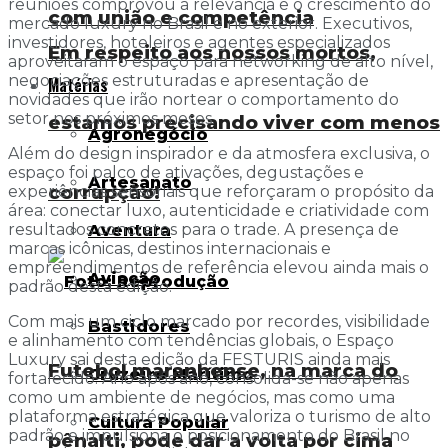
reuniões comprovou a relevância e o crescimento do
com união e competência
mercado luxury no Brasil e no exterior. Executivos,
investidores, hoteleiros e agentes especializados
Em respeito aos nossos mortos,
aproveitaram o espaço para networking de alto nível,
negociações estruturadas e apresentação de
Matérias
novidades que irão nortear o comportamento do
setor nos próximos meses.
estamos precisando viver com menos
Agronegócio
Além do design inspirador e da atmosfera exclusiva, o
espaço foi palco de ativações, degustações e
Artesanato
corrupção!
experiências sensoriais que reforçaram o propósito da
área: conectar luxo, autenticidade e criatividade com
resultados concretos para o trade. A presença de
Aventura
marcas icônicas, destinos internacionais e
empreendimentos de referência elevou ainda mais o
Aviação
padrão desta edição.
Com mais um ciclo marcado por recordes, visibilidade
Bastidores
e alinhamento com tendências globais, o Espaço
Luxury sai desta edição da FESTURIS ainda mais
Futebol maranhense, na marca do
Cruzeiro Marítimo
fortalecido. Ano após ano, consolida-se não apenas
como um ambiente de negócios, mas como uma
plataforma estratégica que valoriza o turismo de alto
Cultura Popular
padrão e impulsiona o posicionamento do Brasil no
pênalti, pode dar a volta por cima