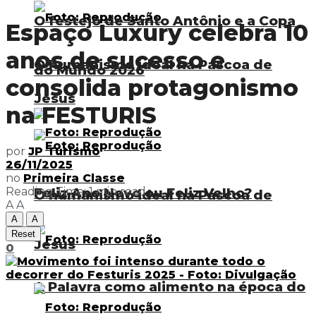
O festejo de Santo Antônio e a Copa
Espaço Luxury celebra 10
anos de sucesso e
O humanismo ideal na Páscoa de
do Mundo 2026
consolida protagonismo
Jesus
na FESTURIS
por
JP Turismo
26/11/2025
no
Primeira Classe
Feliz Ano Novo ou Feliz Velho?
Reading Time: 1 min read
O humanismo ideal na Páscoa de
A
A
A
A
Reset
Jesus
0
A Palavra como alimento na época do