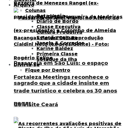
Arquivo
Colunas
Data Venia
Diário de Bordo
Classe Executiva
Cultura Produtiva
Estação Cultura
Janela & Corredor
Karine Baldez
Primeira Classe
Sotaque da Ilha
Passarela em São Luís: o espaço
Divirta-se
Fique por Dentro
Fortaleza Meetings reconhece o
sagrado que a cidade insiste em
trade turístico e celebra os 30 anos
negar
do Visite Ceará