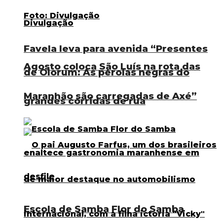
Favela leva para avenida “Presentes
Agosto coloca São Luís na rota das
de Olorum: As pérolas negras do
Maranhão são carregadas de Axé”
grandes corridas de rua
Escola de Samba Flor do Samba