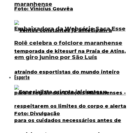
maranhense
Embaixadora da Websérie Saca Esse
Rolê celebra o folclore maranhense
em giro junino por São Luís
Esporte