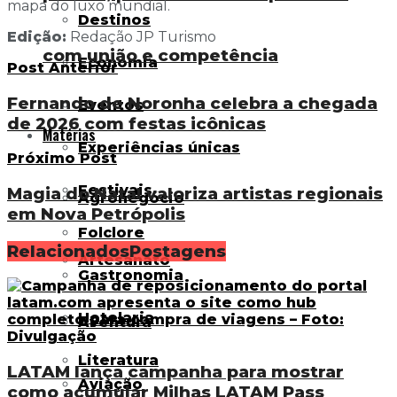
mapa do luxo mundial.
Destinos
Edição:
Redação JP Turismo
com união e competência
Economia
Post Anterior
Fernando de Noronha celebra a chegada
Eventos
de 2026 com festas icônicas
Matérias
Experiências únicas
Próximo Post
Festivais
Magia do Natal valoriza artistas regionais
Agronegócio
em Nova Petrópolis
Folclore
Relacionados
Postagens
Artesanato
Gastronomia
Hotelaria
Aventura
Literatura
LATAM lança campanha para mostrar
Aviação
como acumular Milhas LATAM Pass