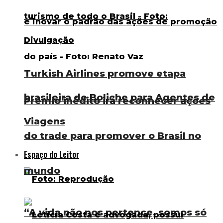
Turkish Airlines promove etapa
brasileira de Boliche para Agentes de
Prêmio inédito irá reconhecer ações
Viagens
do trade para promover o Brasil no
Espaço do Leitor
mundo
“A vida não nos pertence, somos só