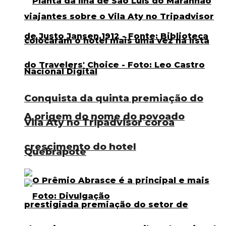
Conquista da quinta premiação do
A origem do nome do povoado
Vila Aty no Tripadvisor coroa
crescimento do hotel
Quebrapote