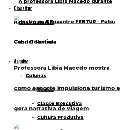
Classitur
Casa Colonial
Arquivo
Professora Líbia Macedo mostra
Colunas
como esporte impulsiona turismo e
Todos
Classe Executiva
gera narrativa de viagem
Cultura Produtiva