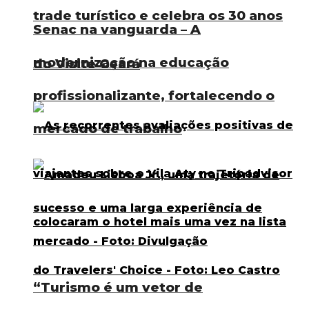
trade turístico e celebra os 30 anos
Senac na vanguarda – A
modernização na educação
do Visite Ceará
profissionalizante, fortalecendo o
mercado de trabalho
“Turismo é um vetor de