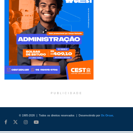
PUBLICIDADE
© 1995-2026 | Todos os direitos reservados | Desenvolvido por
Os Orcas
.