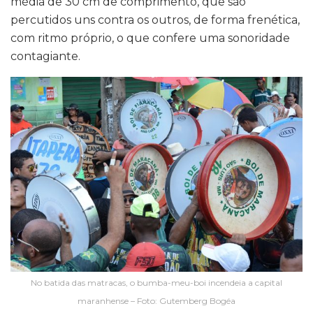
média de 30 cm de comprimento, que são
percutidos uns contra os outros, de forma frenética,
com ritmo próprio, o que confere uma sonoridade
contagiante.
No batida das matracas, o bumba-meu-boi incendeia a capital
maranhense – Foto: Gutemberg Bogéa