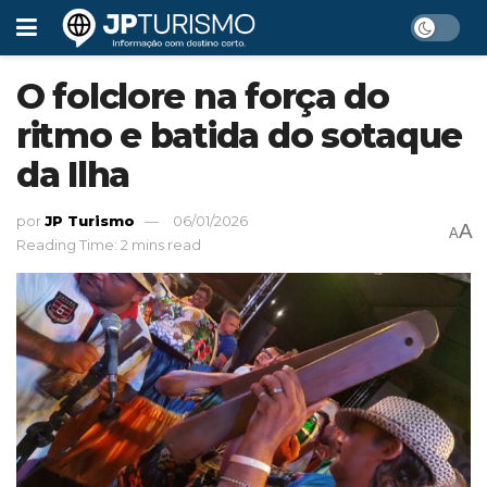
O folclore na força do
ritmo e batida do sotaque
da Ilha
por
JP Turismo
06/01/2026
A
A
Reading Time: 2 mins read